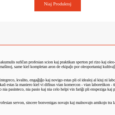
Niaj Produktoj
umulis sufiĉan profesian scion kaj praktikan sperton pri rizo kaj oleo
maŝinoj, same kiel kompletan aron de ekipaĵo por oleoportantaj kultivaĵ
egreco, kvalito, engaĝiĝo kaj novigo estas pli ol idealoj al kiuj ni laboras
nkaŭ estas la maniero kiel vi difinas vian komercon - vian laboretikon -
ia pasinteco, nia pasio kaj nia celo helpi vin fariĝi pli enspeziga kaj 
fesian servon, sincere bonvenigas novajn kaj malnovajn amikojn tra la