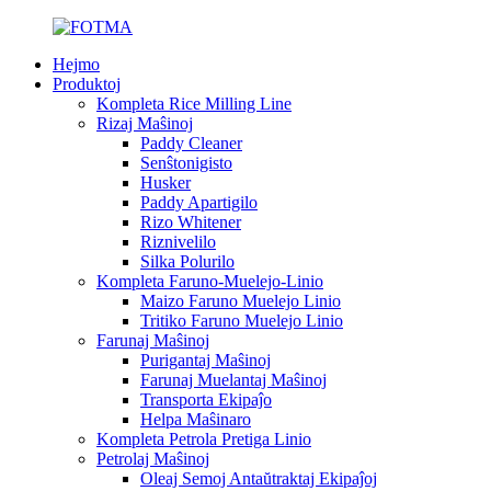
Hejmo
Produktoj
Kompleta Rice Milling Line
Rizaj Maŝinoj
Paddy Cleaner
Senŝtonigisto
Husker
Paddy Apartigilo
Rizo Whitener
Riznivelilo
Silka Polurilo
Kompleta Faruno-Muelejo-Linio
Maizo Faruno Muelejo Linio
Tritiko Faruno Muelejo Linio
Farunaj Maŝinoj
Purigantaj Maŝinoj
Farunaj Muelantaj Maŝinoj
Transporta Ekipaĵo
Helpa Maŝinaro
Kompleta Petrola Pretiga Linio
Petrolaj Maŝinoj
Oleaj Semoj Antaŭtraktaj Ekipaĵoj