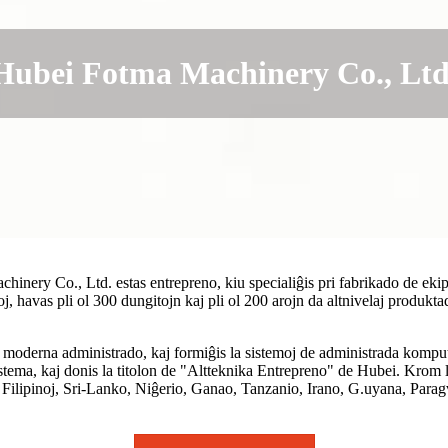
Hubei Fotma Machinery Co., Ltd
ery Co., Ltd. estas entrepreno, kiu specialiĝis pri fabrikado de ekipaĵ
oj, havas pli ol 300 dungitojn kaj pli ol 200 arojn da altnivelaj produk
moderna administrado, kaj formiĝis la sistemoj de administrada komputi
sistema, kaj donis la titolon de "Altteknika Entrepreno" de Hubei. Krom
 Filipinoj, Sri-Lanko, Niĝerio, Ganao, Tanzanio, Irano, G.
u
yana, Paragv