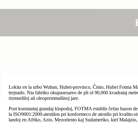
Lokita en la urbo Wuhan, Hubei-provinco, Ĉinio, Hubei Fotma Machin
trejnado. Nia fabriko okupas
es
areo de pli ol 90,000 kvadrataj metr
rizmueliloj aŭ oleopremmaŝinoj jare.
Post konstantaj grandaj klopodoj, FOTMA establis ĉefan bazon de 
la ISO9001:2000-atestilon pri konformeco de atestilo pri kvalito-
landoj en Afriko, Azio, Mezoriento kaj Sudameriko, kiel Malajzio,