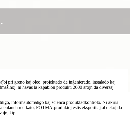
.
oj pri greno kaj oleo, projektado de inĝenierado, instalado kaj
tadmaŝinoj, ni havas la kapablon produkti 2000 arojn da diversaj
ligo, informaŭtomatigo kaj scienca produktadkontrolo. Ni akiris
 la enlanda merkato, FOTMA-produktoj estis eksportitaj al dekoj da
ajo, ktp.