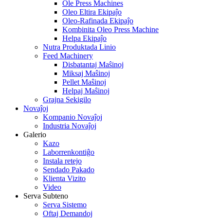
Ole Press Machines
Oleo Eltira Ekipaĵo
Oleo-Rafinada Ekipaĵo
Kombinita Oleo Press Machine
Helpa Ekipaĵo
Nutra Produktada Linio
Feed Machinery
Disbatantaj Maŝinoj
Miksaj Maŝinoj
Pellet Maŝinoj
Helpaj Maŝinoj
Grajna Sekigilo
Novaĵoj
Kompanio Novaĵoj
Industria Novaĵoj
Galerio
Kazo
Laborrenkontiĝo
Instala retejo
Sendado Pakado
Klienta Vizito
Video
Serva Subteno
Serva Sistemo
Oftaj Demandoj