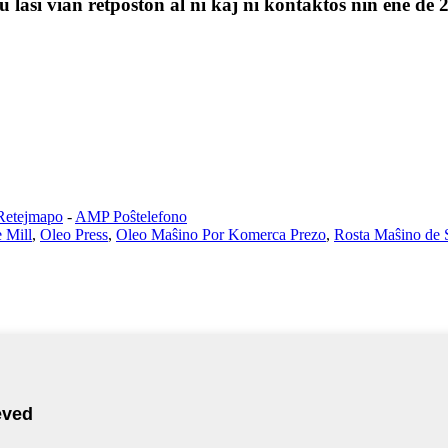
 lasi vian retpoŝton al ni kaj ni kontaktos nin ene de 
Retejmapo
-
AMP Poŝtelefono
 Mill
,
Oleo Press
,
Oleo Maŝino Por Komerca Prezo
,
Rosta Maŝino de 