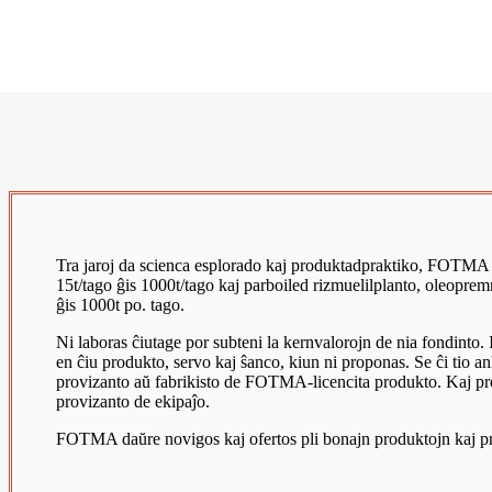
Tra jaroj da scienca esplorado kaj produktadpraktiko, FOTMA ak
15t/tago ĝis 1000t/tago kaj parboiled rizmuelilplanto, oleoprem
ĝis 1000t po. tago.
Ni laboras ĉiutage por subteni la kernvalorojn de nia fondinto. Int
en ĉiu produkto, servo kaj ŝanco, kiun ni proponas. Se ĉi tio a
provizanto aŭ fabrikisto de FOTMA-licencita produkto. Kaj pro n
provizanto de ekipaĵo.
FOTMA daŭre novigos kaj ofertos pli bonajn produktojn kaj pro