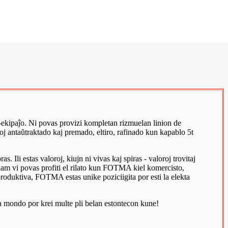
-ekipaĵo. Ni povas provizi kompletan rizmuelan linion de
oj antaŭtraktado kaj premado, eltiro, rafinado kun kapablo 5t
. Ili estas valoroj, kiujn ni vivas kaj spiras - valoroj trovitaj
 tiam vi povas profiti el rilato kun FOTMA kiel komercisto,
produktiva, FOTMA estas unike poziciigita por esti la elekta
 mondo por krei multe pli belan estontecon kune!