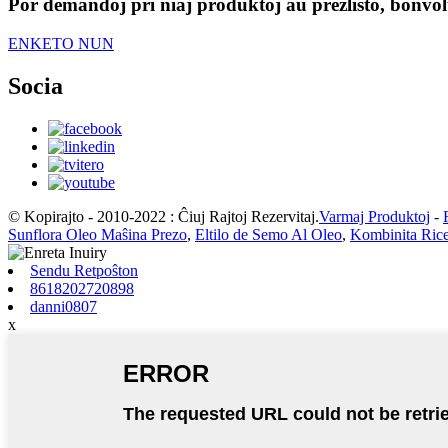
Por demandoj pri niaj produktoj aŭ prezlisto, bonvolu
ENKETO NUN
Socia
© Kopirajto - 2010-2022 : Ĉiuj Rajtoj Rezervitaj.
Varmaj Produktoj
-
Sunflora Oleo Maŝina Prezo
,
Eltilo de Semo Al Oleo
,
Kombinita Rice
Sendu Retpoŝton
8618202720898
danni0807
x