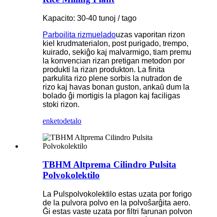
Kapacito: 30-40 tunoj / tago
Parboilita rizmuelado
uzas vaporitan rizon
kiel krudmaterialon, post purigado, trempo,
kuirado, sekiĝo kaj malvarmigo, tiam premu
la konvencian rizan pretigan metodon por
produkti la rizan produkton. La finita
parkulita rizo plene sorbis la nutradon de
rizo kaj havas bonan guston, ankaŭ dum la
bolado ĝi mortigis la plagon kaj faciligas
stoki rizon.
enketo
detalo
TBHM Altprema Cilindro Pulsita
Polvokolektilo
La Pulspolvokolektilo estas uzata por forigo
de la pulvora polvo en la polvoŝarĝita aero.
Ĝi estas vaste uzata por filtri farunan polvon