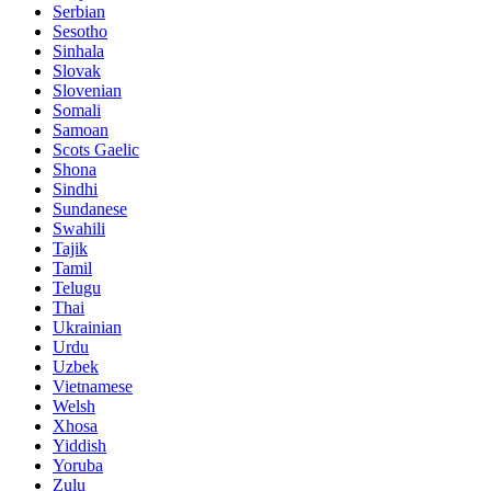
Serbian
Sesotho
Sinhala
Slovak
Slovenian
Somali
Samoan
Scots Gaelic
Shona
Sindhi
Sundanese
Swahili
Tajik
Tamil
Telugu
Thai
Ukrainian
Urdu
Uzbek
Vietnamese
Welsh
Xhosa
Yiddish
Yoruba
Zulu