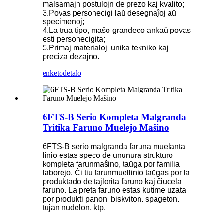
malsamajn postulojn de prezo kaj kvalito;
3.Povas personecigi laŭ desegnaĵoj aŭ
specimenoj;
4.La trua tipo, maŝo-grandeco ankaŭ povas
esti personecigita;
5.Primaj materialoj, unika tekniko kaj
preciza dezajno.
enketo
detalo
6FTS-B Serio Kompleta Malgranda
Tritika Faruno Muelejo Maŝino
6FTS-B serio malgranda faruna muelanta
linio estas speco de ununura strukturo
kompleta farunmaŝino, taŭga por familia
laborejo. Ĉi tiu farunmuellinio taŭgas por la
produktado de tajlorita faruno kaj ĉiucela
faruno. La preta faruno estas kutime uzata
por produkti panon, biskviton, spageton,
tujan nudelon, ktp.