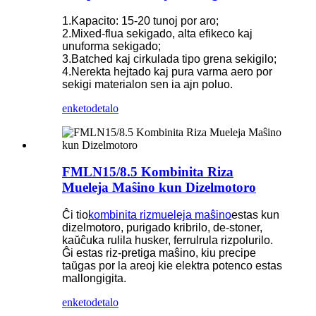
1.Kapacito: 15-20 tunoj por aro;
2.Mixed-flua sekigado, alta efikeco kaj
unuforma sekigado;
3.Batched kaj cirkulada tipo grena sekigilo;
4.Nerekta hejtado kaj pura varma aero por
sekigi materialon sen ia ajn poluo.
enketo
detalo
FMLN15/8.5 Kombinita Riza
Mueleja Maŝino kun Dizelmotoro
Ĉi tio
kombinita rizmueleja maŝino
estas kun
dizelmotoro, purigado kribrilo, de-stoner,
kaŭĉuka rulila husker, ferrulrula rizpolurilo.
Ĝi estas riz-pretiga maŝino, kiu precipe
taŭgas por la areoj kie elektra potenco estas
mallongigita.
enketo
detalo