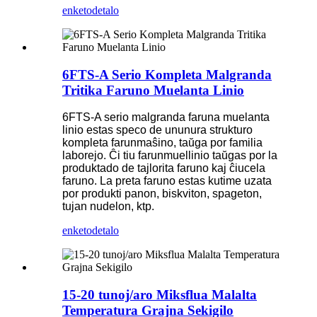
enketo
detalo
6FTS-A Serio Kompleta Malgranda
Tritika Faruno Muelanta Linio
6FTS-A serio malgranda faruna muelanta
linio estas speco de ununura strukturo
kompleta farunmaŝino, taŭga por familia
laborejo. Ĉi tiu farunmuellinio taŭgas por la
produktado de tajlorita faruno kaj ĉiucela
faruno. La preta faruno estas kutime uzata
por produkti panon, biskviton, spageton,
tujan nudelon, ktp.
enketo
detalo
15-20 tunoj/aro Miksflua Malalta
Temperatura Grajna Sekigilo