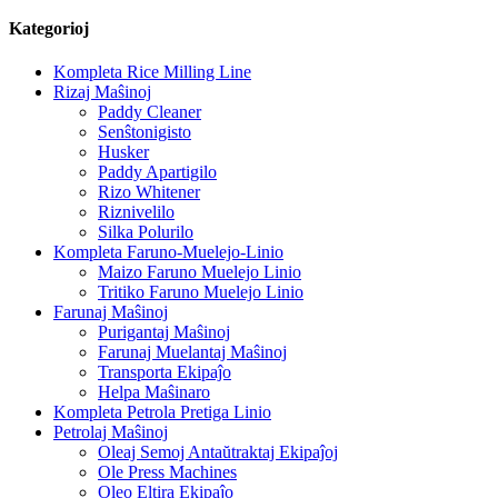
Kategorioj
Kompleta Rice Milling Line
Rizaj Maŝinoj
Paddy Cleaner
Senŝtonigisto
Husker
Paddy Apartigilo
Rizo Whitener
Riznivelilo
Silka Polurilo
Kompleta Faruno-Muelejo-Linio
Maizo Faruno Muelejo Linio
Tritiko Faruno Muelejo Linio
Farunaj Maŝinoj
Purigantaj Maŝinoj
Farunaj Muelantaj Maŝinoj
Transporta Ekipaĵo
Helpa Maŝinaro
Kompleta Petrola Pretiga Linio
Petrolaj Maŝinoj
Oleaj Semoj Antaŭtraktaj Ekipaĵoj
Ole Press Machines
Oleo Eltira Ekipaĵo