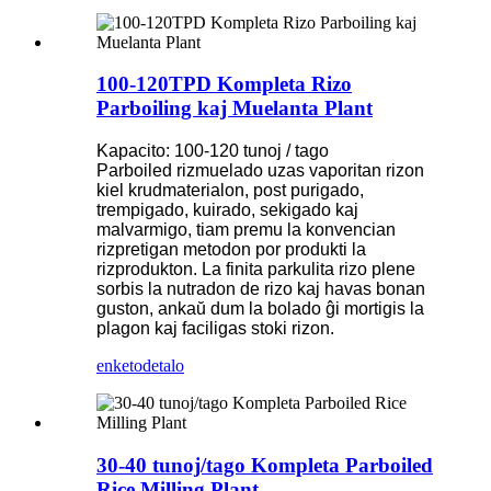
100-120TPD Kompleta Rizo
Parboiling kaj Muelanta Plant
Kapacito: 100-120 tunoj / tago
Parboiled rizmuelado uzas vaporitan rizon
kiel krudmaterialon, post purigado,
trempigado, kuirado, sekigado kaj
malvarmigo, tiam premu la konvencian
rizpretigan metodon por produkti la
rizprodukton. La finita parkulita rizo plene
sorbis la nutradon de rizo kaj havas bonan
guston, ankaŭ dum la bolado ĝi mortigis la
plagon kaj faciligas stoki rizon.
enketo
detalo
30-40 tunoj/tago Kompleta Parboiled
Rice Milling Plant