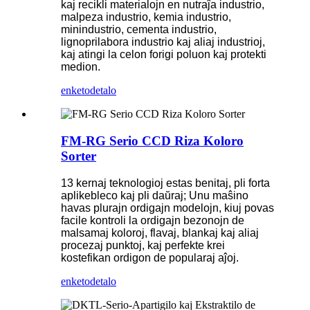
kaj recikli materialojn en nutraĵa industrio,
malpeza industrio, kemia industrio,
minindustrio, cementa industrio,
lignoprilabora industrio kaj aliaj industrioj,
kaj atingi la celon forigi poluon kaj protekti
medion.
enketo
detalo
FM-RG Serio CCD Riza Koloro
Sorter
13 kernaj teknologioj estas benitaj, pli forta
aplikebleco kaj pli daŭraj; Unu maŝino
havas plurajn ordigajn modelojn, kiuj povas
facile kontroli la ordigajn bezonojn de
malsamaj koloroj, flavaj, blankaj kaj aliaj
procezaj punktoj, kaj perfekte krei
kostefikan ordigon de popularaj aĵoj.
enketo
detalo