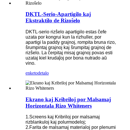
DKTL-Serio-Apartigilo kaj
Ekstraktilo de Rizoŝelo
DKTL-serio rizŝelo apartigilo estas ĉefe
uzata por kongrui kun la rizhuller, por
apartigi la paddy grajnoj, rompita bruna rizo,
ŝrumpintaj grajnoj kaj ŝrumpitaj grajnoj de
rizŝelo. La ĉerpitaj misaj grajnoj povas esti
uzataj kiel krudaĵoj por bona nutrado aŭ
vino.
enketo
detalo
Ekrano kaj Kribriloj por Malsamaj
Horizontala Rizo Whiteners
1.Screens kaj Kribriloj por malsamaj
rizblankuloj kaj polurmodeloj;
2.Farita de malsamaj materialoj por plenumi