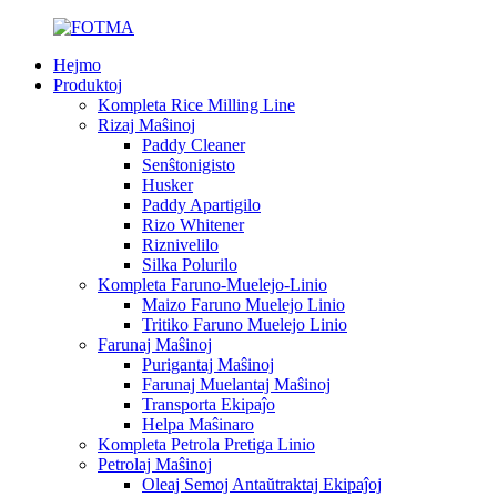
Hejmo
Produktoj
Kompleta Rice Milling Line
Rizaj Maŝinoj
Paddy Cleaner
Senŝtonigisto
Husker
Paddy Apartigilo
Rizo Whitener
Riznivelilo
Silka Polurilo
Kompleta Faruno-Muelejo-Linio
Maizo Faruno Muelejo Linio
Tritiko Faruno Muelejo Linio
Farunaj Maŝinoj
Purigantaj Maŝinoj
Farunaj Muelantaj Maŝinoj
Transporta Ekipaĵo
Helpa Maŝinaro
Kompleta Petrola Pretiga Linio
Petrolaj Maŝinoj
Oleaj Semoj Antaŭtraktaj Ekipaĵoj