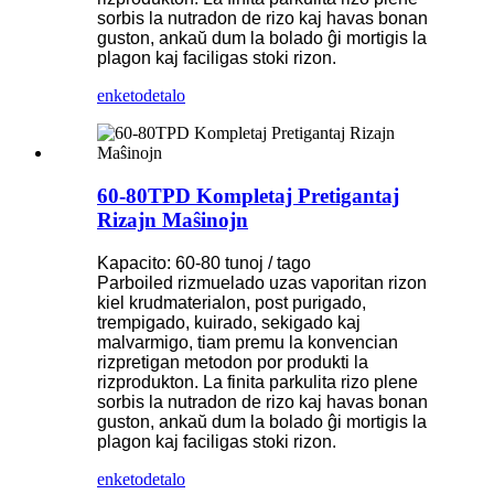
sorbis la nutradon de rizo kaj havas bonan
guston, ankaŭ dum la bolado ĝi mortigis la
plagon kaj faciligas stoki rizon.
enketo
detalo
60-80TPD Kompletaj Pretigantaj
Rizajn Maŝinojn
Kapacito: 60-80 tunoj / tago
Parboiled rizmuelado uzas vaporitan rizon
kiel krudmaterialon, post purigado,
trempigado, kuirado, sekigado kaj
malvarmigo, tiam premu la konvencian
rizpretigan metodon por produkti la
rizprodukton. La finita parkulita rizo plene
sorbis la nutradon de rizo kaj havas bonan
guston, ankaŭ dum la bolado ĝi mortigis la
plagon kaj faciligas stoki rizon.
enketo
detalo