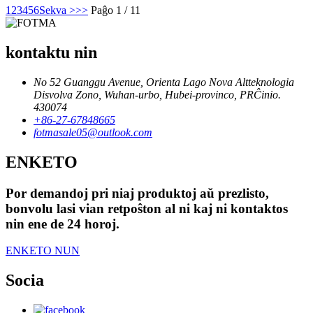
1
2
3
4
5
6
Sekva >
>>
Paĝo 1 / 11
kontaktu nin
No 52 Guanggu Avenue, Orienta Lago Nova Altteknologia
Disvolva Zono, Wuhan-urbo, Hubei-provinco, PRĈinio.
430074
+86-27-67848665
fotmasale05@outlook.com
ENKETO
Por demandoj pri niaj produktoj aŭ prezlisto,
bonvolu lasi vian retpoŝton al ni kaj ni kontaktos
nin ene de 24 horoj.
ENKETO NUN
Socia