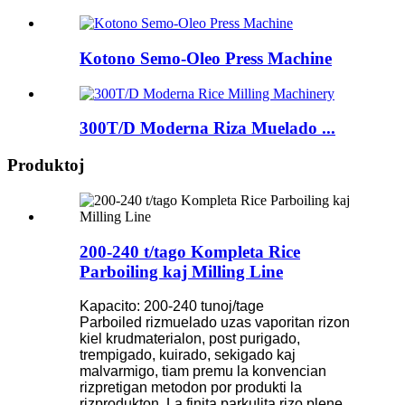
Kotono Semo-Oleo Press Machine
300T/D Moderna Riza Muelado ...
Produktoj
200-240 t/tago Kompleta Rice
Parboiling kaj Milling Line
Kapacito: 200-240 tunoj/tage
Parboiled rizmuelado uzas vaporitan rizon
kiel krudmaterialon, post purigado,
trempigado, kuirado, sekigado kaj
malvarmigo, tiam premu la konvencian
rizpretigan metodon por produkti la
rizprodukton. La finita parkulita rizo plene