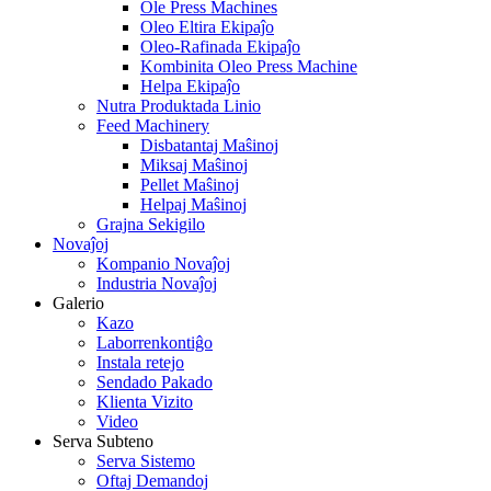
Ole Press Machines
Oleo Eltira Ekipaĵo
Oleo-Rafinada Ekipaĵo
Kombinita Oleo Press Machine
Helpa Ekipaĵo
Nutra Produktada Linio
Feed Machinery
Disbatantaj Maŝinoj
Miksaj Maŝinoj
Pellet Maŝinoj
Helpaj Maŝinoj
Grajna Sekigilo
Novaĵoj
Kompanio Novaĵoj
Industria Novaĵoj
Galerio
Kazo
Laborrenkontiĝo
Instala retejo
Sendado Pakado
Klienta Vizito
Video
Serva Subteno
Serva Sistemo
Oftaj Demandoj