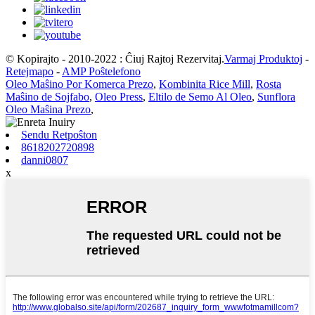
© Kopirajto - 2010-2022 : Ĉiuj Rajtoj Rezervitaj.
Varmaj Produktoj
-
Retejmapo
-
AMP Poŝtelefono
Oleo Maŝino Por Komerca Prezo
,
Kombinita Rice Mill
,
Rosta
Maŝino de Sojfabo
,
Oleo Press
,
Eltilo de Semo Al Oleo
,
Sunflora
Oleo Maŝina Prezo
,
Sendu Retpoŝton
8618202720898
danni0807
x