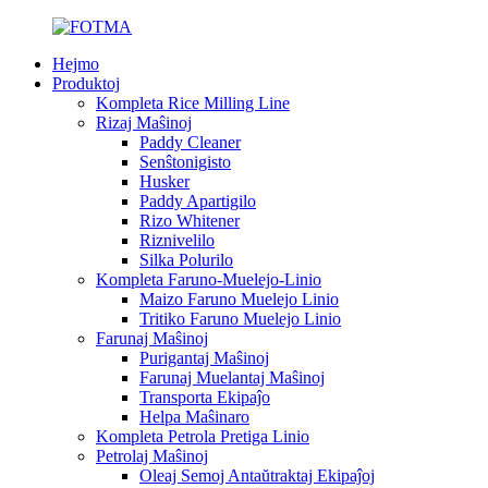
Hejmo
Produktoj
Kompleta Rice Milling Line
Rizaj Maŝinoj
Paddy Cleaner
Senŝtonigisto
Husker
Paddy Apartigilo
Rizo Whitener
Riznivelilo
Silka Polurilo
Kompleta Faruno-Muelejo-Linio
Maizo Faruno Muelejo Linio
Tritiko Faruno Muelejo Linio
Farunaj Maŝinoj
Purigantaj Maŝinoj
Farunaj Muelantaj Maŝinoj
Transporta Ekipaĵo
Helpa Maŝinaro
Kompleta Petrola Pretiga Linio
Petrolaj Maŝinoj
Oleaj Semoj Antaŭtraktaj Ekipaĵoj