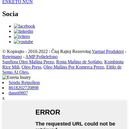
ENKETO NUN
Socia
© Kopirajto - 2010-2022 : Ĉiuj Rajtoj Rezervitaj.
Varmaj Produktoj
-
Retejmapo
-
AMP Poŝtelefono
Sunflora Oleo Maŝina Prezo
,
Rosta Maŝino de Sojfabo
,
Kombinita
Rice Mill
,
Oleo Press
,
Oleo Maŝino Por Komerca Prezo
,
Eltilo de
Semo Al Oleo
,
Sendu Retpoŝton
8618202720898
danni0807
x