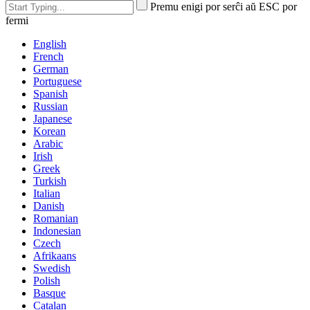
Premu enigi por serĉi aŭ ESC por
fermi
English
French
German
Portuguese
Spanish
Russian
Japanese
Korean
Arabic
Irish
Greek
Turkish
Italian
Danish
Romanian
Indonesian
Czech
Afrikaans
Swedish
Polish
Basque
Catalan