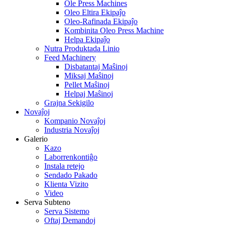
Ole Press Machines
Oleo Eltira Ekipaĵo
Oleo-Rafinada Ekipaĵo
Kombinita Oleo Press Machine
Helpa Ekipaĵo
Nutra Produktada Linio
Feed Machinery
Disbatantaj Maŝinoj
Miksaj Maŝinoj
Pellet Maŝinoj
Helpaj Maŝinoj
Grajna Sekigilo
Novaĵoj
Kompanio Novaĵoj
Industria Novaĵoj
Galerio
Kazo
Laborrenkontiĝo
Instala retejo
Sendado Pakado
Klienta Vizito
Video
Serva Subteno
Serva Sistemo
Oftaj Demandoj