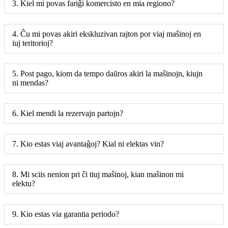
3. Kiel mi povas fariĝi komercisto en mia regiono?
4. Ĉu mi povas akiri ekskluzivan rajton por viaj maŝinoj en
iuj teritorioj?
5. Post pago, kiom da tempo daŭros akiri la maŝinojn, kiujn
ni mendas?
6. Kiel mendi la rezervajn partojn?
7. Kio estas viaj avantaĝoj? Kial ni elektas vin?
8. Mi sciis nenion pri ĉi tiuj maŝinoj, kian maŝinon mi
elektu?
9. Kio estas via garantia periodo?