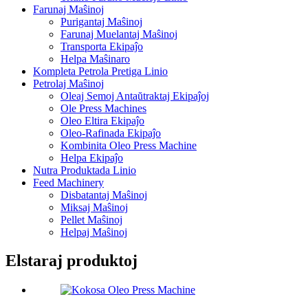
Farunaj Maŝinoj
Purigantaj Maŝinoj
Farunaj Muelantaj Maŝinoj
Transporta Ekipaĵo
Helpa Maŝinaro
Kompleta Petrola Pretiga Linio
Petrolaj Maŝinoj
Oleaj Semoj Antaŭtraktaj Ekipaĵoj
Ole Press Machines
Oleo Eltira Ekipaĵo
Oleo-Rafinada Ekipaĵo
Kombinita Oleo Press Machine
Helpa Ekipaĵo
Nutra Produktada Linio
Feed Machinery
Disbatantaj Maŝinoj
Miksaj Maŝinoj
Pellet Maŝinoj
Helpaj Maŝinoj
Elstaraj produktoj