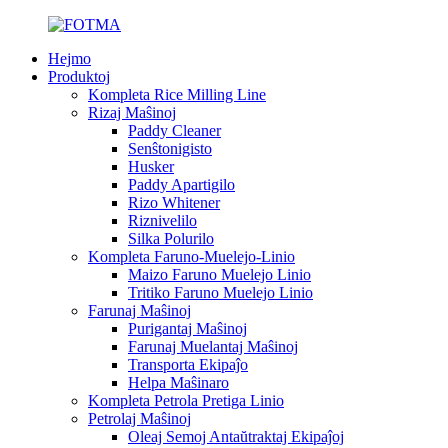
Hejmo
Produktoj
Kompleta Rice Milling Line
Rizaj Maŝinoj
Paddy Cleaner
Senŝtonigisto
Husker
Paddy Apartigilo
Rizo Whitener
Riznivelilo
Silka Polurilo
Kompleta Faruno-Muelejo-Linio
Maizo Faruno Muelejo Linio
Tritiko Faruno Muelejo Linio
Farunaj Maŝinoj
Purigantaj Maŝinoj
Farunaj Muelantaj Maŝinoj
Transporta Ekipaĵo
Helpa Maŝinaro
Kompleta Petrola Pretiga Linio
Petrolaj Maŝinoj
Oleaj Semoj Antaŭtraktaj Ekipaĵoj