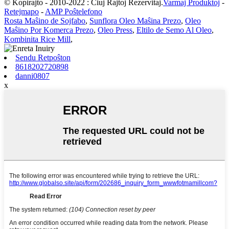
© Kopirajto - 2010-2022 : Ĉiuj Rajtoj Rezervitaj.
Varmaj Produktoj
-
Retejmapo
-
AMP Poŝtelefono
Rosta Maŝino de Sojfabo
,
Sunflora Oleo Maŝina Prezo
,
Oleo
Maŝino Por Komerca Prezo
,
Oleo Press
,
Eltilo de Semo Al Oleo
,
Kombinita Rice Mill
,
Sendu Retpoŝton
8618202720898
danni0807
x