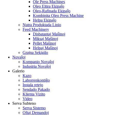
Ole Press Machines
Oleo Eltira Ekipaĵo
Oleo-Rafinada Ekipaĵo
Kombinita Oleo Press Machine
Helpa Ekipaĵo
Nutra Produktada Linio
Feed Machinery
Disbatantaj Maŝinoj
Miksaj Maŝinoj
Pellet Maŝinoj
Helpaj Maŝinoj
Grajna Sekigilo
Novaĵoj
Kompanio Novaĵoj
Industria Novaĵoj
Galerio
Kazo
Laborrenkontiĝo
Instala retejo
Sendado Pakado
Klienta Vizito
Video
Serva Subteno
Serva Sistemo
Oftaj Demandoj