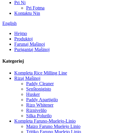
Pri Ni
Pri Fotma
Kontaktu Nin
English
Hejmo
Produktoj
Farunaj Maŝinoj
Purigantaj Maŝinoj
Kategorioj
Kompleta Rice Milling Line
Rizaj Maŝinoj
Paddy Cleaner
Senŝtonigisto
Husker
Paddy Apartigilo
Rizo Whitener
Riznivelilo
Silka Polurilo
Kompleta Faruno-Muelejo-Linio
Maizo Faruno Muelejo Linio
Tritiko Faruno Muelejo Linio