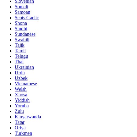
Slovenian
Somali
Samoan
Scots Gaelic
Shona
Sindhi
Sundanese
Swahili
Tajik
Tamil
Telugu
Thai
Ukrainian
Urdu
Uzbek
Vietnamese
Welsh
Xhosa
Yiddish
Yoruba
Zulu
Kinyarwanda
Tatar
Oriya
Turkmen