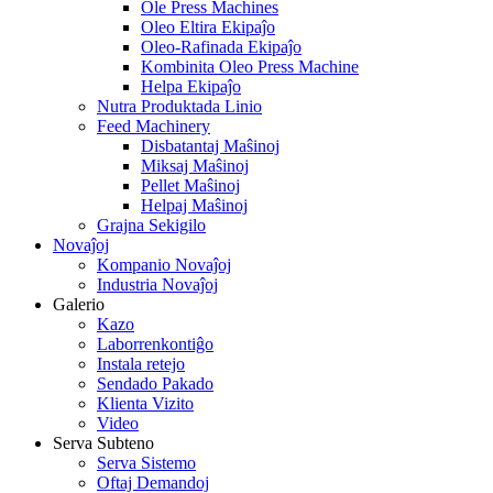
Ole Press Machines
Oleo Eltira Ekipaĵo
Oleo-Rafinada Ekipaĵo
Kombinita Oleo Press Machine
Helpa Ekipaĵo
Nutra Produktada Linio
Feed Machinery
Disbatantaj Maŝinoj
Miksaj Maŝinoj
Pellet Maŝinoj
Helpaj Maŝinoj
Grajna Sekigilo
Novaĵoj
Kompanio Novaĵoj
Industria Novaĵoj
Galerio
Kazo
Laborrenkontiĝo
Instala retejo
Sendado Pakado
Klienta Vizito
Video
Serva Subteno
Serva Sistemo
Oftaj Demandoj