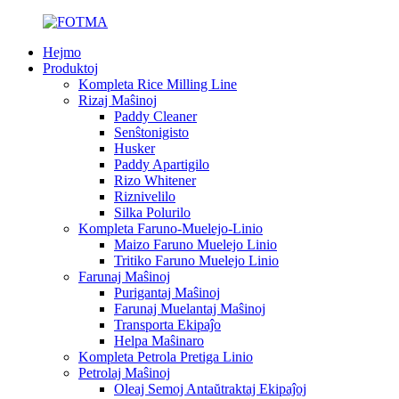
Hejmo
Produktoj
Kompleta Rice Milling Line
Rizaj Maŝinoj
Paddy Cleaner
Senŝtonigisto
Husker
Paddy Apartigilo
Rizo Whitener
Riznivelilo
Silka Polurilo
Kompleta Faruno-Muelejo-Linio
Maizo Faruno Muelejo Linio
Tritiko Faruno Muelejo Linio
Farunaj Maŝinoj
Purigantaj Maŝinoj
Farunaj Muelantaj Maŝinoj
Transporta Ekipaĵo
Helpa Maŝinaro
Kompleta Petrola Pretiga Linio
Petrolaj Maŝinoj
Oleaj Semoj Antaŭtraktaj Ekipaĵoj