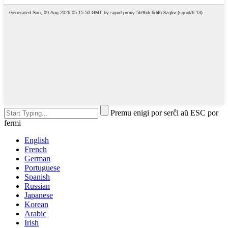
Premu enigi por serĉi aŭ ESC por
fermi
English
French
German
Portuguese
Spanish
Russian
Japanese
Korean
Arabic
Irish