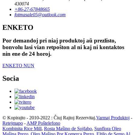
430074
+86-27-67848665
fotmasale05@outlook.com
ENKETO
Por demandoj pri niaj produktoj aŭ prezlisto,
bonvolu lasi vian retpoŝton al ni kaj ni kontaktos
nin ene de 24 horoj.
ENKETO NUN
Socia
© Kopirajto - 2010-2022 : Ĉiuj Rajtoj Rezervitaj.
Varmaj Produktoj
-
Retejmapo
-
AMP Poŝtelefono
Kombinita Rice Mill
,
Rosta Maŝino de Sojfabo
,
Sunflora Oleo
Maŝina Prezo
,
Oleo Maŝino Por Komerca Prezo
,
Eltilo de Semo Al