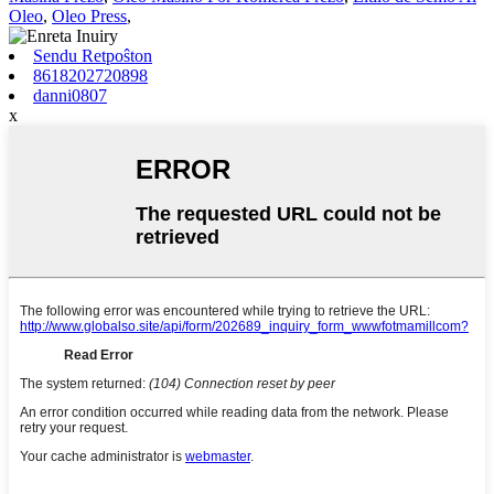
Oleo
,
Oleo Press
,
Sendu Retpoŝton
8618202720898
danni0807
x