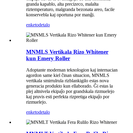
granda kapablo, alta precizeco, malalta
riztemperaturo, malgranda bezonata areo, facile
konservebla kaj oportuna por manĝi.
enketo
detalo
MNMLS Vertikala Rizo Whitener
kun Emery Roller
Adoptante modernan teknologion kaj internacian
agordon same kiel ĉinan situacion, MNMLS
vertikala smirrulrula rizblankigilo estas nova
generacia produkto kun ellaborado. Ĝi estas la
plej altnivela ekipaĵo por grandskala rizmuelejo
kaj pruvis esti perfekta rizpretiga ekipaĵo por
rizmuelejo.
enketo
detalo