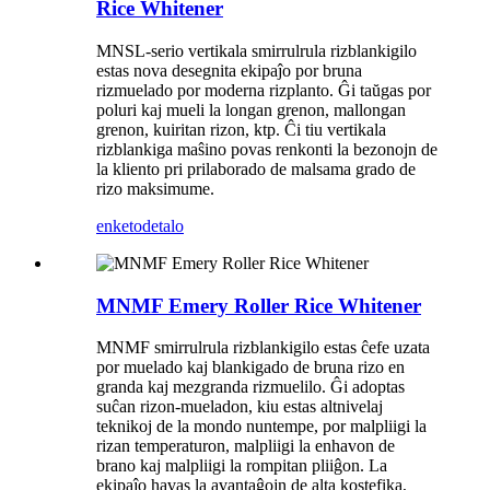
Rice Whitener
MNSL-serio vertikala smirrulrula rizblankigilo
estas nova desegnita ekipaĵo por bruna
rizmuelado por moderna rizplanto. Ĝi taŭgas por
poluri kaj mueli la longan grenon, mallongan
grenon, kuiritan rizon, ktp. Ĉi tiu vertikala
rizblankiga maŝino povas renkonti la bezonojn de
la kliento pri prilaborado de malsama grado de
rizo maksimume.
enketo
detalo
MNMF Emery Roller Rice Whitener
MNMF smirrulrula rizblankigilo estas ĉefe uzata
por muelado kaj blankigado de bruna rizo en
granda kaj mezgranda rizmuelilo. Ĝi adoptas
suĉan rizon-mueladon, kiu estas altnivelaj
teknikoj de la mondo nuntempe, por malpliigi la
rizan temperaturon, malpliigi la enhavon de
brano kaj malpliigi la rompitan pliiĝon. La
ekipaĵo havas la avantaĝojn de alta kostefika,