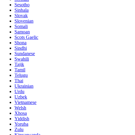
Sesotho
Sinhala
Slovak
Slovenian
Somali
Samoan
Scots Gaelic
Shona
Sindhi
Sundanese
Swahili
Tajik
Tamil
Telugu
Thai
Ukrainian
Urdu
Uzbek
Vietnamese
Welsh
Xhosa
Yiddish
Yoruba
Zulu
Kinyarwanda