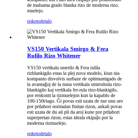
de malsama grado blanka rizo de moderna rizo.
muelejo.
enketo
detalo
VS150 Vertikala Smirgo & Fera
Rulilo Rizo Whitener
VS150 vertikala smerilo & Fera rulila
rizblankigilo estas la plej nova modelo, kiun nia
kompanio disvolvis surbaze de optimumigado de
la avantaĝoj de la nuna vertikala smirrulrula rizo-
blankigilo kaj vertikala fer-rula rizo-blankigilo,
por renkonti la rizmuelejon kun la kapablo de
100-150t/tago. Ĝi povas esti uzata de nur unu aro
por prilabori normalan finitan rizon, ankaŭ povas
esti uzata de du aŭ pli da aroj kune por prilabori
superpretan rizon, estas ideala ekipaĵo por la
moderna rizmuelejo.
enketo
detalo