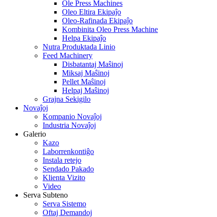
Ole Press Machines
Oleo Eltira Ekipaĵo
Oleo-Rafinada Ekipaĵo
Kombinita Oleo Press Machine
Helpa Ekipaĵo
Nutra Produktada Linio
Feed Machinery
Disbatantaj Maŝinoj
Miksaj Maŝinoj
Pellet Maŝinoj
Helpaj Maŝinoj
Grajna Sekigilo
Novaĵoj
Kompanio Novaĵoj
Industria Novaĵoj
Galerio
Kazo
Laborrenkontiĝo
Instala retejo
Sendado Pakado
Klienta Vizito
Video
Serva Subteno
Serva Sistemo
Oftaj Demandoj