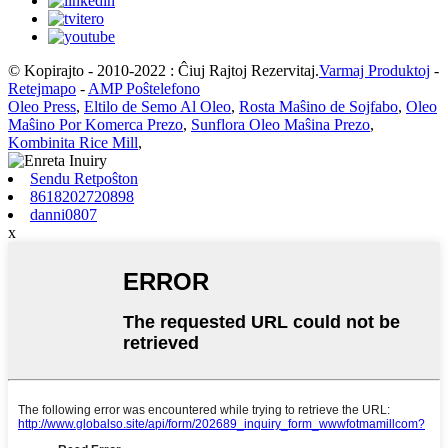
© Kopirajto - 2010-2022 : Ĉiuj Rajtoj Rezervitaj.
Varmaj Produktoj
-
Retejmapo
-
AMP Poŝtelefono
Oleo Press
,
Eltilo de Semo Al Oleo
,
Rosta Maŝino de Sojfabo
,
Oleo
Maŝino Por Komerca Prezo
,
Sunflora Oleo Maŝina Prezo
,
Kombinita Rice Mill
,
Sendu Retpoŝton
8618202720898
danni0807
x