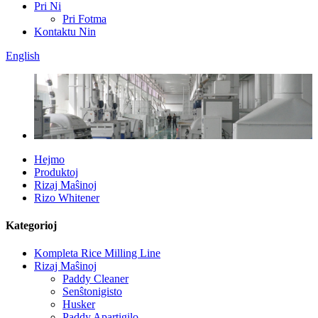
Pri Ni
Pri Fotma
Kontaktu Nin
English
Hejmo
Produktoj
Rizaj Maŝinoj
Rizo Whitener
Kategorioj
Kompleta Rice Milling Line
Rizaj Maŝinoj
Paddy Cleaner
Senŝtonigisto
Husker
Paddy Apartigilo