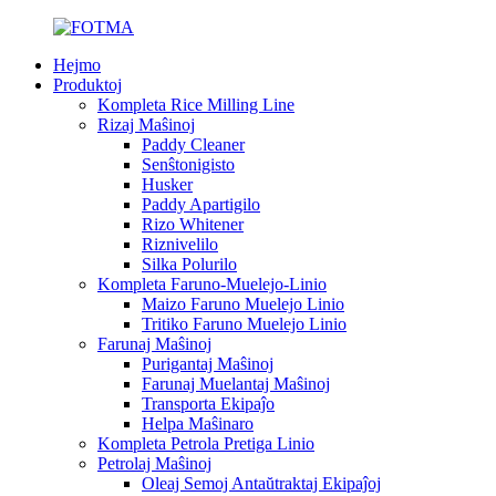
Hejmo
Produktoj
Kompleta Rice Milling Line
Rizaj Maŝinoj
Paddy Cleaner
Senŝtonigisto
Husker
Paddy Apartigilo
Rizo Whitener
Riznivelilo
Silka Polurilo
Kompleta Faruno-Muelejo-Linio
Maizo Faruno Muelejo Linio
Tritiko Faruno Muelejo Linio
Farunaj Maŝinoj
Purigantaj Maŝinoj
Farunaj Muelantaj Maŝinoj
Transporta Ekipaĵo
Helpa Maŝinaro
Kompleta Petrola Pretiga Linio
Petrolaj Maŝinoj
Oleaj Semoj Antaŭtraktaj Ekipaĵoj