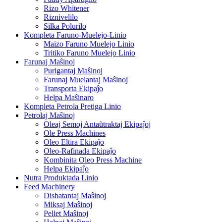
Rizo Whitener
Riznivelilo
Silka Polurilo
Kompleta Faruno-Muelejo-Linio
Maizo Faruno Muelejo Linio
Tritiko Faruno Muelejo Linio
Farunaj Maŝinoj
Purigantaj Maŝinoj
Farunaj Muelantaj Maŝinoj
Transporta Ekipaĵo
Helpa Maŝinaro
Kompleta Petrola Pretiga Linio
Petrolaj Maŝinoj
Oleaj Semoj Antaŭtraktaj Ekipaĵoj
Ole Press Machines
Oleo Eltira Ekipaĵo
Oleo-Rafinada Ekipaĵo
Kombinita Oleo Press Machine
Helpa Ekipaĵo
Nutra Produktada Linio
Feed Machinery
Disbatantaj Maŝinoj
Miksaj Maŝinoj
Pellet Maŝinoj