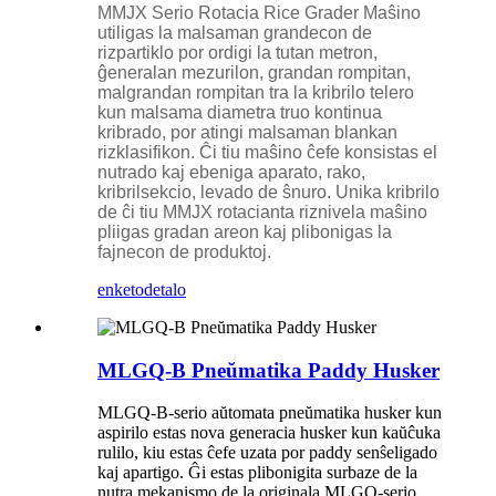
MMJX Serio Rotacia Rice Grader Maŝino
utiligas la malsaman grandecon de
rizpartiklo por ordigi la tutan metron,
ĝeneralan mezurilon, grandan rompitan,
malgrandan rompitan tra la kribrilo telero
kun malsama diametra truo kontinua
kribrado, por atingi malsaman blankan
rizklasifikon. Ĉi tiu maŝino ĉefe konsistas el
nutrado kaj ebeniga aparato, rako,
kribrilsekcio, levado de ŝnuro. Unika kribrilo
de ĉi tiu MMJX rotacianta riznivela maŝino
pliigas gradan areon kaj plibonigas la
fajnecon de produktoj.
enketo
detalo
MLGQ-B Pneŭmatika Paddy Husker
MLGQ-B-serio aŭtomata pneŭmatika husker kun
aspirilo estas nova generacia husker kun kaŭĉuka
rulilo, kiu estas ĉefe uzata por paddy senŝeligado
kaj apartigo. Ĝi estas plibonigita surbaze de la
nutra mekanismo de la originala MLGQ-serio