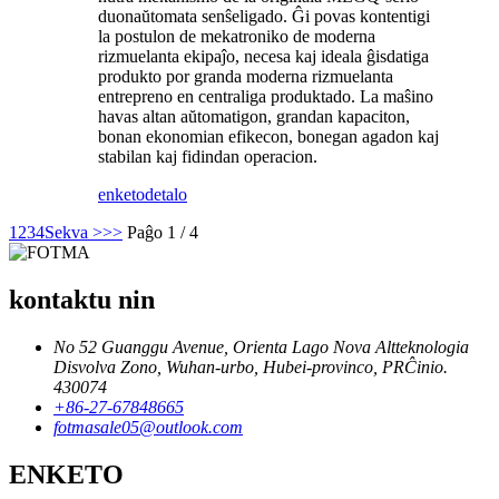
duonaŭtomata senŝeligado. Ĝi povas kontentigi
la postulon de mekatroniko de moderna
rizmuelanta ekipaĵo, necesa kaj ideala ĝisdatiga
produkto por granda moderna rizmuelanta
entrepreno en centraliga produktado. La maŝino
havas altan aŭtomatigon, grandan kapaciton,
bonan ekonomian efikecon, bonegan agadon kaj
stabilan kaj fidindan operacion.
enketo
detalo
1
2
3
4
Sekva >
>>
Paĝo 1 / 4
kontaktu nin
No 52 Guanggu Avenue, Orienta Lago Nova Altteknologia
Disvolva Zono, Wuhan-urbo, Hubei-provinco, PRĈinio.
430074
+86-27-67848665
fotmasale05@outlook.com
ENKETO