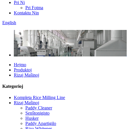
Pri Ni
Pri Fotma
Kontaktu Nin
English
Hejmo
Produktoj
Rizaj Maŝinoj
Kategorioj
Kompleta Rice Milling Line
Rizaj Maŝinoj
Paddy Cleaner
Senŝtonigisto
Husker
Paddy Apartigilo
Rizo Whitener