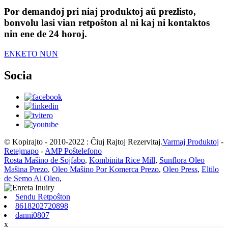
Por demandoj pri niaj produktoj aŭ prezlisto,
bonvolu lasi vian retpoŝton al ni kaj ni kontaktos
nin ene de 24 horoj.
ENKETO NUN
Socia
© Kopirajto - 2010-2022 : Ĉiuj Rajtoj Rezervitaj.
Varmaj Produktoj
-
Retejmapo
-
AMP Poŝtelefono
Rosta Maŝino de Sojfabo
,
Kombinita Rice Mill
,
Sunflora Oleo
Maŝina Prezo
,
Oleo Maŝino Por Komerca Prezo
,
Oleo Press
,
Eltilo
de Semo Al Oleo
,
Sendu Retpoŝton
8618202720898
danni0807
x