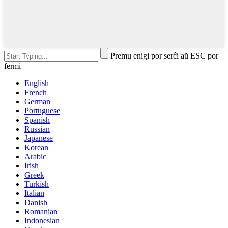
Premu enigi por serĉi aŭ ESC por
fermi
English
French
German
Portuguese
Spanish
Russian
Japanese
Korean
Arabic
Irish
Greek
Turkish
Italian
Danish
Romanian
Indonesian