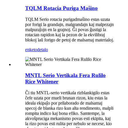
TQLM Rotacia Puriga Maŝino
TQLM Serio rotacia purigadmaŝino estas uzata
por forigi la grandajn, malgrandajn kaj malpezajn
malpuraĵojn en la grajnoj. Ĝi povas ĝustigi la
rotacian rapidon kaj la pezon de la ekvilibraj
blokoj laŭ forigo de petoj de malsamaj materialoj.
enketo
detalo
MNTL Serio Vertikala Fera Rulilo
Rice Whitener
Ĉi tiu MNTL-serio vertikala rizblankigilo estas
ĉefe uzata por mueli brunan rizon, kiu estas la
ideala ekipaĵo por prilaborado de malsamaj
specoj de blanka rizo kun alta rendimento, malpli
rompita indico kaj bona efiko. Samtempe, la
akvoŝpruciga mekanismo povas esti ekipita, kaj
la rizo povas esti rulita per nebulo se necese, kio