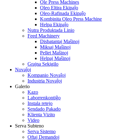
Ole Press Machines
Oleo Eltira Ekipaĵo
Oleo-Rafinada Ekipaĵo
Kombinita Oleo Press Machine
Helpa Ekipaĵo
Nutra Produktada Linio
Feed Machinery
Disbatantaj Maŝinoj
Miksaj Maŝinoj
Pellet Maŝinoj
Helpaj Maŝinoj
Grajna Sekigilo
Novaĵoj
Kompanio Novaĵoj
Industria Novaĵoj
Galerio
Kazo
Laborrenkontiĝo
Instala retejo
Sendado Pakado
Klienta Vizito
Video
Serva Subteno
Serva Sistemo
Oftaj Demandoj