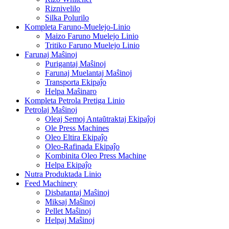
Riznivelilo
Silka Polurilo
Kompleta Faruno-Muelejo-Linio
Maizo Faruno Muelejo Linio
Tritiko Faruno Muelejo Linio
Farunaj Maŝinoj
Purigantaj Maŝinoj
Farunaj Muelantaj Maŝinoj
Transporta Ekipaĵo
Helpa Maŝinaro
Kompleta Petrola Pretiga Linio
Petrolaj Maŝinoj
Oleaj Semoj Antaŭtraktaj Ekipaĵoj
Ole Press Machines
Oleo Eltira Ekipaĵo
Oleo-Rafinada Ekipaĵo
Kombinita Oleo Press Machine
Helpa Ekipaĵo
Nutra Produktada Linio
Feed Machinery
Disbatantaj Maŝinoj
Miksaj Maŝinoj
Pellet Maŝinoj
Helpaj Maŝinoj