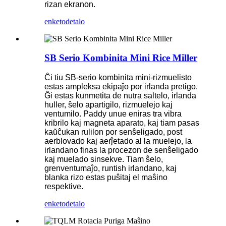
rizan ekranon.
enketo
detalo
SB Serio Kombinita Mini Rice Miller
Ĉi tiu SB-serio kombinita mini-rizmuelisto
estas ampleksa ekipaĵo por irlanda pretigo.
Ĝi estas kunmetita de nutra saltelo, irlanda
huller, ŝelo apartigilo, rizmuelejo kaj
ventumilo. Paddy unue eniras tra vibra
kribrilo kaj magneta aparato, kaj tiam pasas
kaŭĉukan rulilon por senŝeligado, post
aerblovado kaj aerĵetado al la muelejo, la
irlandano finas la procezon de senŝeligado
kaj muelado sinsekve. Tiam ŝelo,
grenventumaĵo, runtish irlandano, kaj
blanka rizo estas puŝitaj el maŝino
respektive.
enketo
detalo