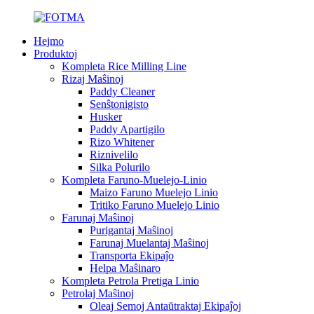
Hejmo
Produktoj
Kompleta Rice Milling Line
Rizaj Maŝinoj
Paddy Cleaner
Senŝtonigisto
Husker
Paddy Apartigilo
Rizo Whitener
Riznivelilo
Silka Polurilo
Kompleta Faruno-Muelejo-Linio
Maizo Faruno Muelejo Linio
Tritiko Faruno Muelejo Linio
Farunaj Maŝinoj
Purigantaj Maŝinoj
Farunaj Muelantaj Maŝinoj
Transporta Ekipaĵo
Helpa Maŝinaro
Kompleta Petrola Pretiga Linio
Petrolaj Maŝinoj
Oleaj Semoj Antaŭtraktaj Ekipaĵoj