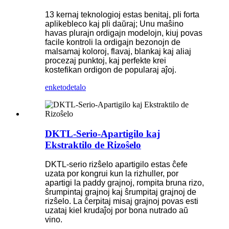
13 kernaj teknologioj estas benitaj, pli forta
aplikebleco kaj pli daŭraj; Unu maŝino
havas plurajn ordigajn modelojn, kiuj povas
facile kontroli la ordigajn bezonojn de
malsamaj koloroj, flavaj, blankaj kaj aliaj
procezaj punktoj, kaj perfekte krei
kostefikan ordigon de popularaj aĵoj.
enketo
detalo
DKTL-Serio-Apartigilo kaj
Ekstraktilo de Rizoŝelo
DKTL-serio rizŝelo apartigilo estas ĉefe
uzata por kongrui kun la rizhuller, por
apartigi la paddy grajnoj, rompita bruna rizo,
ŝrumpintaj grajnoj kaj ŝrumpitaj grajnoj de
rizŝelo. La ĉerpitaj misaj grajnoj povas esti
uzataj kiel krudaĵoj por bona nutrado aŭ
vino.