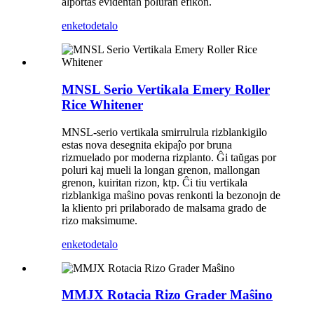
alportas evidentan poluran efikon.
enketo
detalo
MNSL Serio Vertikala Emery Roller
Rice Whitener
MNSL-serio vertikala smirrulrula rizblankigilo
estas nova desegnita ekipaĵo por bruna
rizmuelado por moderna rizplanto. Ĝi taŭgas por
poluri kaj mueli la longan grenon, mallongan
grenon, kuiritan rizon, ktp. Ĉi tiu vertikala
rizblankiga maŝino povas renkonti la bezonojn de
la kliento pri prilaborado de malsama grado de
rizo maksimume.
enketo
detalo
MMJX Rotacia Rizo Grader Maŝino