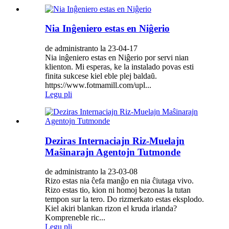
Nia Inĝeniero estas en Niĝerio
de administranto la 23-04-17
Nia inĝeniero estas en Niĝerio por servi nian
klienton. Mi esperas, ke la instalado povas esti
finita sukcese kiel eble plej baldaŭ.
https://www.fotmamill.com/upl...
Legu pli
Deziras Internaciajn Riz-Muelajn
Maŝinarajn Agentojn Tutmonde
de administranto la 23-03-08
Rizo estas nia ĉefa manĝo en nia ĉiutaga vivo.
Rizo estas tio, kion ni homoj bezonas la tutan
tempon sur la tero. Do rizmerkato estas eksplodo.
Kiel akiri blankan rizon el kruda irlanda?
Kompreneble ric...
Legu pli