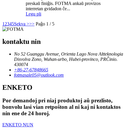
preskaŭ finiĝis. FOTMA ankaŭ provizos
interretan gvidadon ĉe...
Legu pli
1
2
3
4
5
Sekva >
>>
Paĝo 1 / 5
kontaktu nin
No 52 Guanggu Avenue, Orienta Lago Nova Altteknologia
Disvolva Zono, Wuhan-urbo, Hubei-provinco, PRĈinio.
430074
+86-27-67848665
fotmasale05@outlook.com
ENKETO
Por demandoj pri niaj produktoj aŭ prezlisto,
bonvolu lasi vian retpoŝton al ni kaj ni kontaktos
nin ene de 24 horoj.
ENKETO NUN