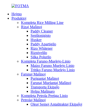
Hejmo
Produktoj
Kompleta Rice Milling Line
Rizaj Maŝinoj
Paddy Cleaner
Senŝtonigisto
Husker
Paddy Apartigilo
Rizo Whitener
Riznivelilo
Silka Polurilo
Kompleta Faruno-Muelejo-Linio
Maizo Faruno Muelejo Linio
Tritiko Faruno Muelejo Linio
Farunaj Maŝinoj
Purigantaj Maŝinoj
Farunaj Muelantaj Maŝinoj
Transporta Ekipaĵo
Helpa Maŝinaro
Kompleta Petrola Pretiga Linio
Petrolaj Maŝinoj
Oleaj Semoj Antaŭtraktaj Ekipaĵoj