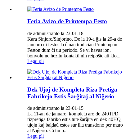
Feria Avizo de Printempa Festo
de administranto la 23-01-18
Kara Sinjoro/Sinjorino, De la 19-a ĝis la 29-a de
januaro ni festos la ĉinan tradician Printempan
Feston dum ĉi tiu periodo. Se vi havas ion,
bonvolu ne hezitu kontakti nin retpoŝte aŭ kio...
Legu pli
Dek Ujoj de Kompleta Riza Pretiga
Fabrikejo Estis Ŝarĝitaj al Niĝerio
de administranto la 23-01-15
La 11-an de januaro, kompleta aro de 240TPD
rizpretiga fabriko estis tute ŝarĝita en dek 40HQ-
ujojn kaj baldaŭ estos sur ilia transdono per maro
al Niĝerio. Ĉi tiu p...
Legu pli