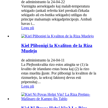
de administranto la 24-04-22
Varmigita aersekigado kaj malalt-temperatura
sekigado (ankaŭ referita kiel preskaŭ-ĉirkaŭa
sekigado aŭ en-butika sekigado) utiligas du
principe malsamajn sekigadprincipojn. Ambaŭ
havas t...
Legu pli
Kiel Plibonigi la Kvaliton de la Riza
Muelejo
de administranto la 24-04-11
La Plejbonkvalita rizo estos atingita se (1) la
kvalito de irlandano estas bona kaj (2) la rizo
estas muelita ĝuste. Por plibonigi la kvaliton de la
rizmuelejo, la sekvaj faktoroj devus esti
pripensitaj:...
Legu pli