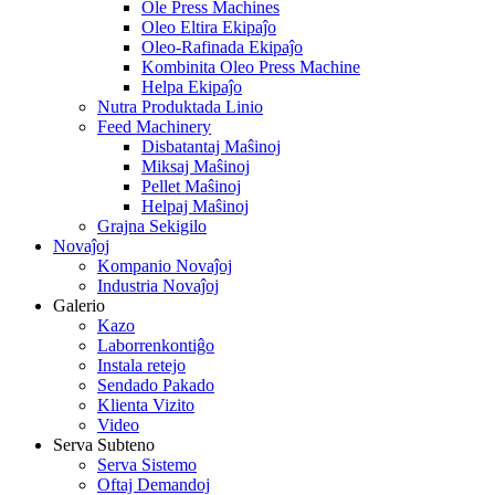
Ole Press Machines
Oleo Eltira Ekipaĵo
Oleo-Rafinada Ekipaĵo
Kombinita Oleo Press Machine
Helpa Ekipaĵo
Nutra Produktada Linio
Feed Machinery
Disbatantaj Maŝinoj
Miksaj Maŝinoj
Pellet Maŝinoj
Helpaj Maŝinoj
Grajna Sekigilo
Novaĵoj
Kompanio Novaĵoj
Industria Novaĵoj
Galerio
Kazo
Laborrenkontiĝo
Instala retejo
Sendado Pakado
Klienta Vizito
Video
Serva Subteno
Serva Sistemo
Oftaj Demandoj