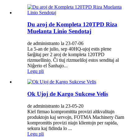
Du aroj de Kompleta 120TPD Riza
Muelanta Linio Sendotaj
de administranto la 23-07-06
La 5-an de julio, sep 40HQ-ujoj estis plene
ŝarĝitaj per 2 aroj de kompleta 120TPD
rizmuellinio. Ĉi tiuj rizmueliloj estos senditaj al
Niĝerio el Ŝanhajo...
Legu pli
Ok Ujoj de Kargo Sukcese Velis
de administranto la 23-05-20
Kiel firmao kompromitita provizi altkvalitajn
produktojn kaj servojn, FOTMA Machinery ĉiam
kompromitis provizi niajn klientojn per rapida,
sekura kaj fidinda lo ...
Legu pli