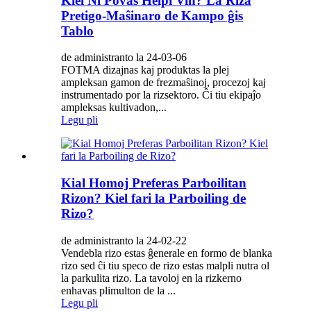
Kiel Ni Povas Helpi Vin? La Riza
Pretigo-Maŝinaro de Kampo ĝis
Tablo
de administranto la 24-03-06
FOTMA dizajnas kaj produktas la plej
ampleksan gamon de frezmaŝinoj, procezoj kaj
instrumentado por la rizsektoro. Ĉi tiu ekipaĵo
ampleksas kultivadon,...
Legu pli
Kial Homoj Preferas Parboilitan
Rizon? Kiel fari la Parboiling de
Rizo?
de administranto la 24-02-22
Vendebla rizo estas ĝenerale en formo de blanka
rizo sed ĉi tiu speco de rizo estas malpli nutra ol
la parkulita rizo. La tavoloj en la rizkerno
enhavas plimulton de la ...
Legu pli