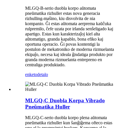
MLGQ-B-serio duobla korpo aŭtomata
pneŭmatika rizhuller estas nova generacia
rizhulling-maŝino, kiu disvolvita de nia
kompanio. Ĝi estas aŭtomata aerprema kaŭĉuka
rulpremilo, ĉefe uzata por irlanda senŝeligado kaj
apartigo. Estas kun karakterizaĵoj kiel alta
aŭtomatigo, granda kapablo, bona efiko kaj
oportuna operacio. Ĝi povas kontentigi la
postulon de mekatroniko de moderna rizmuelanta
ekipaĵo, necesa kaj ideala ĝisdatiga produkto por
granda moderna rizmuelanta entrepreno en
centraliga produktado.
enketo
detalo
MLGQ-C Duobla Korpa Vibrado
Pneŭmatika Huller
MLGQ-C-serio duobla korpo plena aŭtomata
pneŭmatika rizhuller kun ŝanĝiĝema ofteco estas
unu el la progresintaj huskers. Koncerne al la