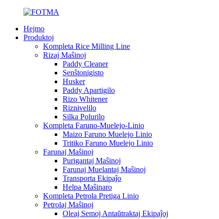
Hejmo
Produktoj
Kompleta Rice Milling Line
Rizaj Maŝinoj
Paddy Cleaner
Senŝtonigisto
Husker
Paddy Apartigilo
Rizo Whitener
Riznivelilo
Silka Polurilo
Kompleta Faruno-Muelejo-Linio
Maizo Faruno Muelejo Linio
Tritiko Faruno Muelejo Linio
Farunaj Maŝinoj
Purigantaj Maŝinoj
Farunaj Muelantaj Maŝinoj
Transporta Ekipaĵo
Helpa Maŝinaro
Kompleta Petrola Pretiga Linio
Petrolaj Maŝinoj
Oleaj Semoj Antaŭtraktaj Ekipaĵoj