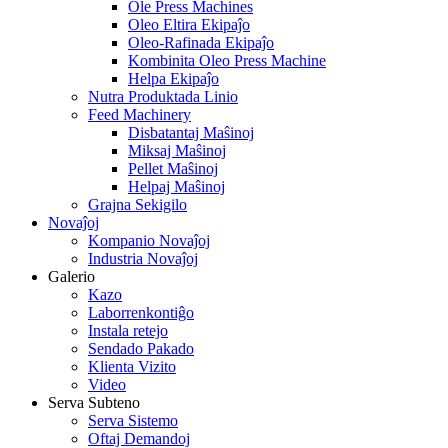
Ole Press Machines
Oleo Eltira Ekipaĵo
Oleo-Rafinada Ekipaĵo
Kombinita Oleo Press Machine
Helpa Ekipaĵo
Nutra Produktada Linio
Feed Machinery
Disbatantaj Maŝinoj
Miksaj Maŝinoj
Pellet Maŝinoj
Helpaj Maŝinoj
Grajna Sekigilo
Novaĵoj
Kompanio Novaĵoj
Industria Novaĵoj
Galerio
Kazo
Laborrenkontiĝo
Instala retejo
Sendado Pakado
Klienta Vizito
Video
Serva Subteno
Serva Sistemo
Oftaj Demandoj