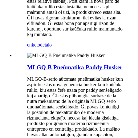
estas relative stabilaj. Post kiam la nova paro de
kaŭĉuka rulilo estas instalita, ne necesas pli
malmunti antaŭ ol uzi, la produktiveco estas alta.
Ĝi havas rigoran strukturon, tiel evitas la rizan
elfluadon. Ĝi estas bona por apartigi rizon de
karenoj, oportune sur kaŭĉuka rulilo malmuntado
kaj muntado.
enketo
detalo
MLGQ-B Pneŭmatika Paddy Husker
MLGQ-B-serio aŭtomata pneŭmatika husker kun
aspirilo estas nova generacia husker kun kaŭĉuka
rulilo, kiu estas ĉefe uzata por paddy senŝeligado
kaj apartigo. Ĝi estas plibonigita surbaze de la
nutra mekanismo de la originala MLGQ-serio
duonaŭtomata senŝeligado. Ĝi povas kontentigi
la postulon de mekatroniko de moderna
rizmuelanta ekipaĵo, necesa kaj ideala ĝisdatiga
produkto por granda moderna rizmuelanta
entrepreno en centraliga produktado. La maŝino
havas altan aŭtomatigon, grandan kapaciton,