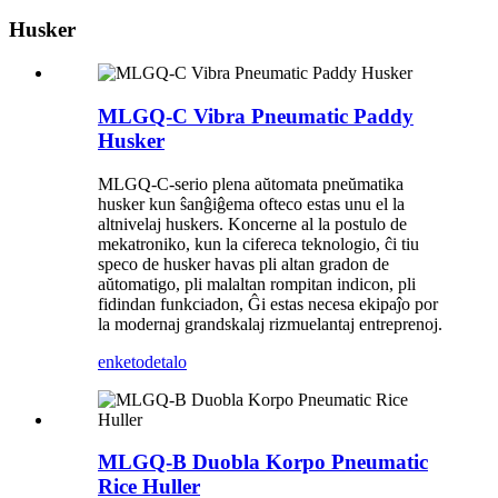
Husker
MLGQ-C Vibra Pneumatic Paddy
Husker
MLGQ-C-serio plena aŭtomata pneŭmatika
husker kun ŝanĝiĝema ofteco estas unu el la
altnivelaj huskers. Koncerne al la postulo de
mekatroniko, kun la cifereca teknologio, ĉi tiu
speco de husker havas pli altan gradon de
aŭtomatigo, pli malaltan rompitan indicon, pli
fidindan funkciadon, Ĝi estas necesa ekipaĵo por
la modernaj grandskalaj rizmuelantaj entreprenoj.
enketo
detalo
MLGQ-B Duobla Korpo Pneumatic
Rice Huller