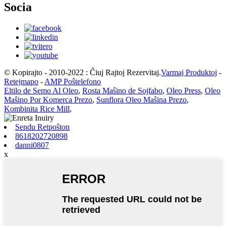
Socia
© Kopirajto - 2010-2022 : Ĉiuj Rajtoj Rezervitaj.
Varmaj Produktoj
-
Retejmapo
-
AMP Poŝtelefono
Eltilo de Semo Al Oleo
,
Rosta Maŝino de Sojfabo
,
Oleo Press
,
Oleo
Maŝino Por Komerca Prezo
,
Sunflora Oleo Maŝina Prezo
,
Kombinita Rice Mill
,
Sendu Retpoŝton
8618202720898
danni0807
x