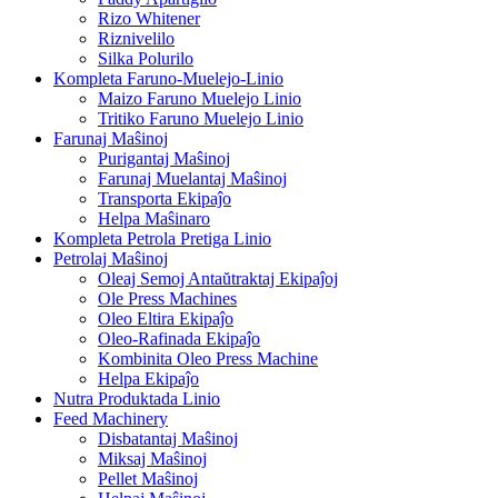
Rizo Whitener
Riznivelilo
Silka Polurilo
Kompleta Faruno-Muelejo-Linio
Maizo Faruno Muelejo Linio
Tritiko Faruno Muelejo Linio
Farunaj Maŝinoj
Purigantaj Maŝinoj
Farunaj Muelantaj Maŝinoj
Transporta Ekipaĵo
Helpa Maŝinaro
Kompleta Petrola Pretiga Linio
Petrolaj Maŝinoj
Oleaj Semoj Antaŭtraktaj Ekipaĵoj
Ole Press Machines
Oleo Eltira Ekipaĵo
Oleo-Rafinada Ekipaĵo
Kombinita Oleo Press Machine
Helpa Ekipaĵo
Nutra Produktada Linio
Feed Machinery
Disbatantaj Maŝinoj
Miksaj Maŝinoj
Pellet Maŝinoj