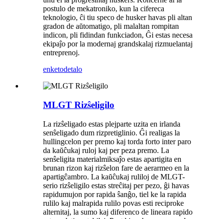
postulo de mekatroniko, kun la cifereca
teknologio, ĉi tiu speco de husker havas pli altan
gradon de aŭtomatigo, pli malaltan rompitan
indicon, pli fidindan funkciadon, Ĝi estas necesa
ekipaĵo por la modernaj grandskalaj rizmuelantaj
entreprenoj.
enketo
detalo
MLGT Rizŝeligilo
La rizŝeligado estas plejparte uzita en irlanda
senŝeligado dum rizpretiglinio. Ĝi realigas la
hullingcelon per premo kaj torda forto inter paro
da kaŭĉukaj ruloj kaj per peza premo. La
senŝeligita materialmiksaĵo estas apartigita en
brunan rizon kaj rizŝelon fare de aerarmeo en la
apartigĉambro. La kaŭĉukaj ruliloj de MLGT-
serio rizŝeligilo estas streĉitaj per pezo, ĝi havas
rapidumujon por rapida ŝanĝo, tiel ke la rapida
rulilo kaj malrapida rulilo povas esti reciproke
alternitaj, la sumo kaj diferenco de lineara rapido