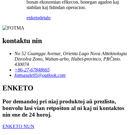
bonan ekonomian efikecon, bonegan agadon kaj
stabilan kaj fidindan operacion.
enketo
detalo
kontaktu nin
No 52 Guanggu Avenue, Orienta Lago Nova Altteknologia
Disvolva Zono, Wuhan-urbo, Hubei-provinco, PRĈinio.
430074
+86-27-67848665
fotmasale05@outlook.com
ENKETO
Por demandoj pri niaj produktoj aŭ prezlisto,
bonvolu lasi vian retpoŝton al ni kaj ni kontaktos
nin ene de 24 horoj.
ENKETO NUN