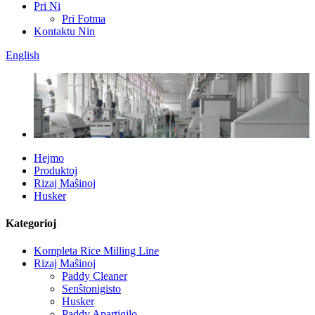
Pri Ni
Pri Fotma
Kontaktu Nin
English
Hejmo
Produktoj
Rizaj Maŝinoj
Husker
Kategorioj
Kompleta Rice Milling Line
Rizaj Maŝinoj
Paddy Cleaner
Senŝtonigisto
Husker
Paddy Apartigilo