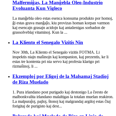
Malfermiĝas, La Manĝebla Oleo-Industrio
Evoluanta Kun Vigleco
La manĝebla oleo estas esenca konsuma produkto por homoj,
ĝi estas grava manĝaĵo, kiu provizas homan korpan varmon
kaj esencajn grasajn acidojn kaj antaŭenigas sorbadon de
grassolveblaj vitaminoj. Kun la ...
La Kliento el Senegalo Vizitis Nin
Nov 30th, La Kliento el Senegalo vizitis FOTMA. Li
inspektis niajn maŝinojn kaj kompanion, kaj prezentis, ke li
estas tre kontenta pri nia servo kaj profesia klarigo pri
rizmaŝinoj, li ...
Ekzemploj por Eligoj de la Malsamaj Stadioj
de Riza Muelado
1. Pura irlandano post purigado kaj destonigo La ĉeesto de
malbonkvalita irlandano malaltigas la totalan muelan reakiron.
La malpuraĵoj, pajloj, ŝtonoj kaj malgrandaj argiloj estas ĉiuj
forigitaj de purigisto kaj dest...