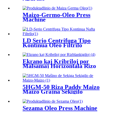
Maizo-Ĝermo-Oleo Press
Machine
LD Serio Centrifuga Tipo
Kontinua Oleo Filtrilo
Ekrano kaj Kribriloj por
Malsamaj Horizontala Rizo
Whiteners
5HGM-50 Riza Paddy Maizo
Maizo Grajna Sekigilo
Maŝino
Sezama Oleo Press Machine