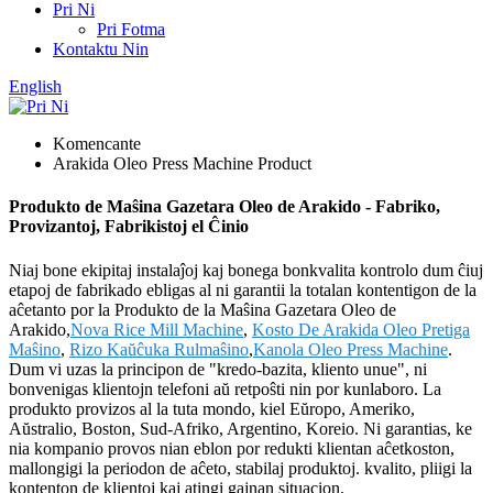
Pri Ni
Pri Fotma
Kontaktu Nin
English
Komencante
Arakida Oleo Press Machine Product
Produkto de Maŝina Gazetara Oleo de Arakido - Fabriko,
Provizantoj, Fabrikistoj el Ĉinio
Niaj bone ekipitaj instalaĵoj kaj bonega bonkvalita kontrolo dum ĉiuj
etapoj de fabrikado ebligas al ni garantii la totalan kontentigon de la
aĉetanto por la Produkto de la Maŝina Gazetara Oleo de
Arakido,
Nova Rice Mill Machine
,
Kosto De Arakida Oleo Pretiga
Maŝino
,
Rizo Kaŭĉuka Rulmaŝino
,
Kanola Oleo Press Machine
.
Dum vi uzas la principon de "kredo-bazita, kliento unue", ni
bonvenigas klientojn telefoni aŭ retpoŝti nin por kunlaboro. La
produkto provizos al la tuta mondo, kiel Eŭropo, Ameriko,
Aŭstralio, Boston, Sud-Afriko, Argentino, Koreio. Ni garantias, ke
nia kompanio provos nian eblon por redukti klientan aĉetkoston,
mallongigi la periodon de aĉeto, stabilaj produktoj. kvalito, pliigi la
kontenton de klientoj kaj atingi gajnan situacion.