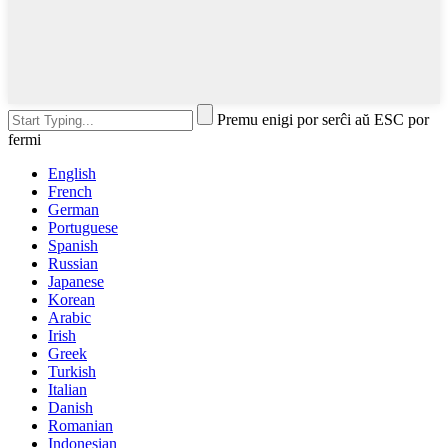
Premu enigi por serĉi aŭ ESC por
fermi
English
French
German
Portuguese
Spanish
Russian
Japanese
Korean
Arabic
Irish
Greek
Turkish
Italian
Danish
Romanian
Indonesian