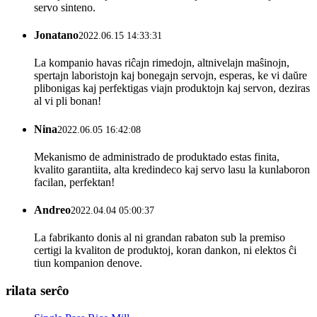
servo sinteno.
Jonatano
2022.06.15 14:33:31
La kompanio havas riĉajn rimedojn, altnivelajn maŝinojn,
spertajn laboristojn kaj bonegajn servojn, esperas, ke vi daŭre
plibonigas kaj perfektigas viajn produktojn kaj servon, deziras
al vi pli bonan!
Nina
2022.06.05 16:42:08
Mekanismo de administrado de produktado estas finita,
kvalito garantiita, alta kredindeco kaj servo lasu la kunlaboron
facilan, perfektan!
Andreo
2022.04.04 05:00:37
La fabrikanto donis al ni grandan rabaton sub la premiso
certigi la kvaliton de produktoj, koran dankon, ni elektos ĉi
tiun kompanion denove.
rilata serĉo