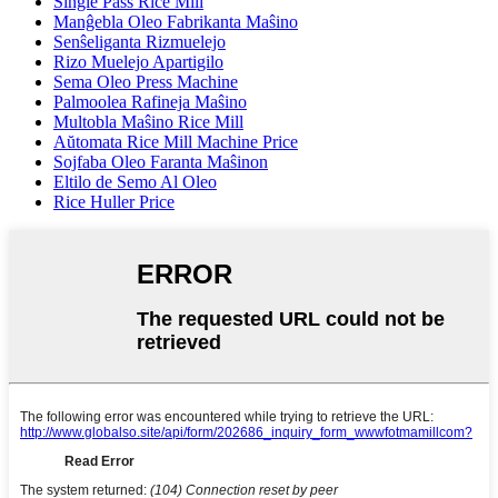
Single Pass Rice Mill
Manĝebla Oleo Fabrikanta Maŝino
Senŝeliganta Rizmuelejo
Rizo Muelejo Apartigilo
Sema Oleo Press Machine
Palmoolea Rafineja Maŝino
Multobla Maŝino Rice Mill
Aŭtomata Rice Mill Machine Price
Sojfaba Oleo Faranta Maŝinon
Eltilo de Semo Al Oleo
Rice Huller Price