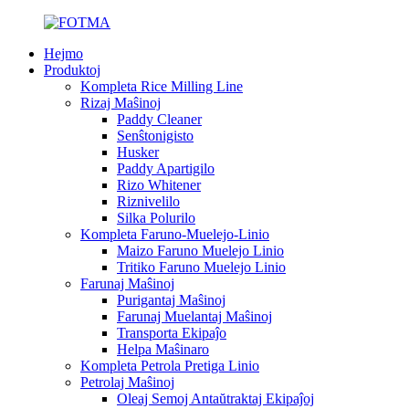
Hejmo
Produktoj
Kompleta Rice Milling Line
Rizaj Maŝinoj
Paddy Cleaner
Senŝtonigisto
Husker
Paddy Apartigilo
Rizo Whitener
Riznivelilo
Silka Polurilo
Kompleta Faruno-Muelejo-Linio
Maizo Faruno Muelejo Linio
Tritiko Faruno Muelejo Linio
Farunaj Maŝinoj
Purigantaj Maŝinoj
Farunaj Muelantaj Maŝinoj
Transporta Ekipaĵo
Helpa Maŝinaro
Kompleta Petrola Pretiga Linio
Petrolaj Maŝinoj
Oleaj Semoj Antaŭtraktaj Ekipaĵoj