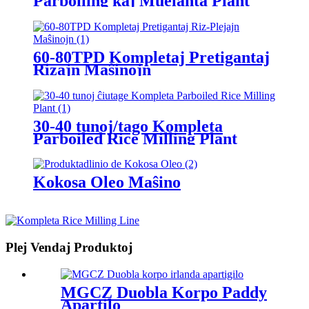
Parboiling kaj Muelanta Plant
60-80TPD Kompletaj Pretigantaj
Rizajn Maŝinojn
30-40 tunoj/tago Kompleta
Parboiled Rice Milling Plant
Kokosa Oleo Maŝino
Plej Vendaj Produktoj
MGCZ Duobla Korpo Paddy
Apartilo