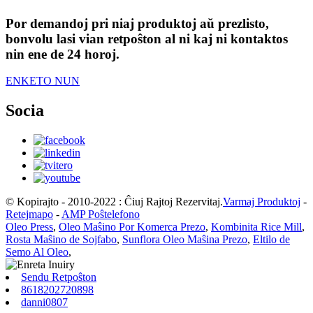
Por demandoj pri niaj produktoj aŭ prezlisto,
bonvolu lasi vian retpoŝton al ni kaj ni kontaktos
nin ene de 24 horoj.
ENKETO NUN
Socia
© Kopirajto - 2010-2022 : Ĉiuj Rajtoj Rezervitaj.
Varmaj Produktoj
-
Retejmapo
-
AMP Poŝtelefono
Oleo Press
,
Oleo Maŝino Por Komerca Prezo
,
Kombinita Rice Mill
,
Rosta Maŝino de Sojfabo
,
Sunflora Oleo Maŝina Prezo
,
Eltilo de
Semo Al Oleo
,
Sendu Retpoŝton
8618202720898
danni0807