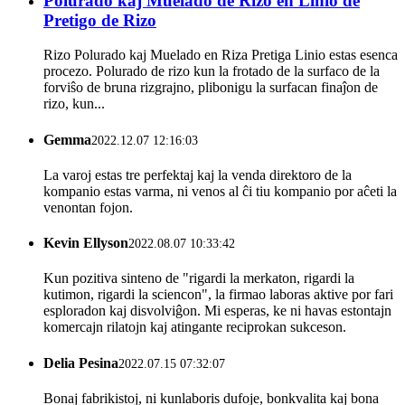
Polurado kaj Muelado de Rizo en Linio de
Pretigo de Rizo
Rizo Polurado kaj Muelado en Riza Pretiga Linio estas esenca
procezo. Polurado de rizo kun la frotado de la surfaco de la
forviŝo de bruna rizgrajno, plibonigu la surfacan finaĵon de
rizo, kun...
Gemma
2022.12.07 12:16:03
La varoj estas tre perfektaj kaj la venda direktoro de la
kompanio estas varma, ni venos al ĉi tiu kompanio por aĉeti la
venontan fojon.
Kevin Ellyson
2022.08.07 10:33:42
Kun pozitiva sinteno de "rigardi la merkaton, rigardi la
kutimon, rigardi la sciencon", la firmao laboras aktive por fari
esploradon kaj disvolviĝon. Mi esperas, ke ni havas estontajn
komercajn rilatojn kaj atingante reciprokan sukceson.
Delia Pesina
2022.07.15 07:32:07
Bonaj fabrikistoj, ni kunlaboris dufoje, bonkvalita kaj bona