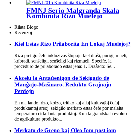
FMNJ Serio Malgranda Skala
Kombinita Rizo Muelejo
Rilata Blogo
Recenzoj
Kiel Estas Rizo Prilaborita En Lokaj Muelejoj?
Riza pretigo ĉefe inkluzivas ŝtupojn kiel draŝi, purigi, mueli,
kribradi, senŝeligi, senŝeligi kaj rizmueli. Specife, la
proceduro de prilaborado estas jena: 1. Draŝado: Se...
Akcelu la Antaŭenigon de Sekigado de
Manĝaĵo-Maŝinaro, Reduktu Grajnajn
Perdojn
En nia lando, rizo, kolzo, tritiko kaj aliaj kultivaĵoj ĉefaj
produktantaj areoj, sekigilo merkato estas ĉefe por malalta
temperaturo cirkulanta produktoj. Kun la grandskala evoluo
de agrikultura produkto...
Merkato de Greno kaj Oleo Iom post iom