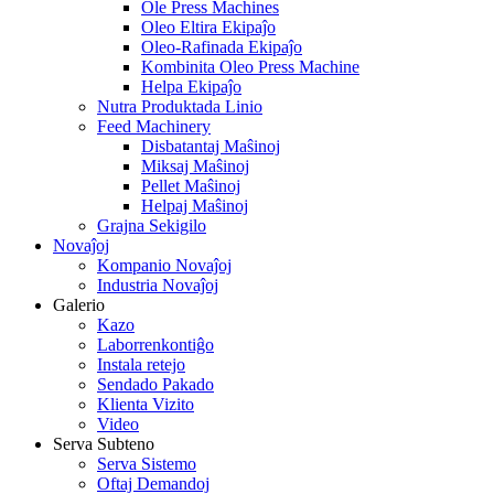
Ole Press Machines
Oleo Eltira Ekipaĵo
Oleo-Rafinada Ekipaĵo
Kombinita Oleo Press Machine
Helpa Ekipaĵo
Nutra Produktada Linio
Feed Machinery
Disbatantaj Maŝinoj
Miksaj Maŝinoj
Pellet Maŝinoj
Helpaj Maŝinoj
Grajna Sekigilo
Novaĵoj
Kompanio Novaĵoj
Industria Novaĵoj
Galerio
Kazo
Laborrenkontiĝo
Instala retejo
Sendado Pakado
Klienta Vizito
Video
Serva Subteno
Serva Sistemo
Oftaj Demandoj