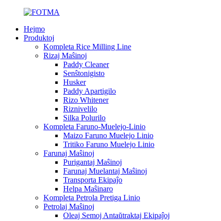
Hejmo
Produktoj
Kompleta Rice Milling Line
Rizaj Maŝinoj
Paddy Cleaner
Senŝtonigisto
Husker
Paddy Apartigilo
Rizo Whitener
Riznivelilo
Silka Polurilo
Kompleta Faruno-Muelejo-Linio
Maizo Faruno Muelejo Linio
Tritiko Faruno Muelejo Linio
Farunaj Maŝinoj
Purigantaj Maŝinoj
Farunaj Muelantaj Maŝinoj
Transporta Ekipaĵo
Helpa Maŝinaro
Kompleta Petrola Pretiga Linio
Petrolaj Maŝinoj
Oleaj Semoj Antaŭtraktaj Ekipaĵoj