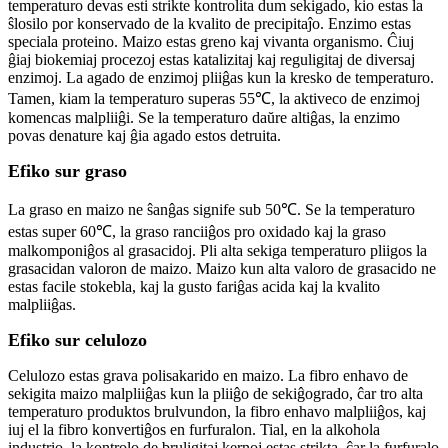
temperaturo devas esti strikte kontrolita dum sekigado, kio estas la
ŝlosilo por konservado de la kvalito de precipitaĵo. Enzimo estas
speciala proteino. Maizo estas greno kaj vivanta organismo. Ĉiuj
ĝiaj biokemiaj procezoj estas katalizitaj kaj reguligitaj de diversaj
enzimoj. La agado de enzimoj pliiĝas kun la kresko de temperaturo.
Tamen, kiam la temperaturo superas 55℃, la aktiveco de enzimoj
komencas malpliiĝi. Se la temperaturo daŭre altiĝas, la enzimo
povas denature kaj ĝia agado estos detruita.
Efiko sur graso
La graso en maizo ne ŝanĝas signife sub 50℃. Se la temperaturo
estas super 60℃, la graso ranciiĝos pro oxidado kaj la graso
malkomponiĝos al grasacidoj. Pli alta sekiga temperaturo pliigos la
grasacidan valoron de maizo. Maizo kun alta valoro de grasacido ne
estas facile stokebla, kaj la gusto fariĝas acida kaj la kvalito
malpliiĝas.
Efiko sur celulozo
Celulozo estas grava polisakarido en maizo. La fibro enhavo de
sekigita maizo malpliiĝas kun la pliiĝo de sekiĝogrado, ĉar tro alta
temperaturo produktos brulvundon, la fibro enhavo malpliiĝos, kaj
iuj el la fibro konvertiĝos en furfuralon. Tial, en la alkohola
industrio, la kontrolo de bruligitaj kernoj estas strikta, ĉar la furfuralo