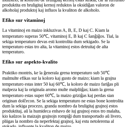
produktita en bruligitaj kernoj reduktos la oksidiĝan valoron de
alkoholaj produktoj kaj influos la kvaliton de alkoholo.
Efiko sur vitaminoj
La vitaminoj en maizo inkluzivas A, B, E, D kaj C. Kiam la
temperaturo superas 50℃, vitaminoj E, B kaj C ŝanĝiĝos. Tial, la
sekiga temperaturo devas esti kontrolita dum sekigado. Se la
temperaturo estas tro alta, la vitaminoj estos detruitaj de alta
temperaturo.
Efiko sur aspekto-kvalito
Praktiko montris, ke la ĝenerala grena temperaturo sub 50℃
malmulte efikas sur la koloro kaj gusto de maizo; kiam la grajna
temperaturo estas inter 50 kaj 60℃, la koloro de maizo fariĝas pli
malpeza kaj la originala aromo multe malpliiĝas; kiam la grena
temperaturo estas super 60℃, la maizo griziĝas kaj perdas sian
originan dolĉecon. Se la sekiga temperaturo ne estas bone kontrolita
dum la sekiga procezo, granda nombro da bruligitaj grajnoj estos
produktitaj, aŭ la humideca enhavo de iuj grajnoj estos tro malalta,
kio kaŭzos la maizajn grajnojn rompiĝi dum transportado aŭ livero,
pliigas la nombro da neperfektaj grajnoj, kaj estu netolerema al
stokado, influante la kvaliton de maizo.