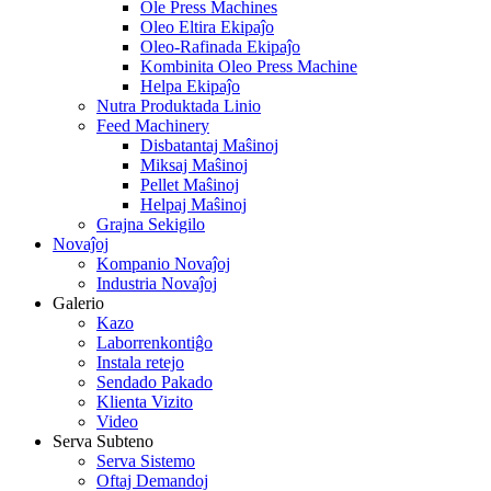
Ole Press Machines
Oleo Eltira Ekipaĵo
Oleo-Rafinada Ekipaĵo
Kombinita Oleo Press Machine
Helpa Ekipaĵo
Nutra Produktada Linio
Feed Machinery
Disbatantaj Maŝinoj
Miksaj Maŝinoj
Pellet Maŝinoj
Helpaj Maŝinoj
Grajna Sekigilo
Novaĵoj
Kompanio Novaĵoj
Industria Novaĵoj
Galerio
Kazo
Laborrenkontiĝo
Instala retejo
Sendado Pakado
Klienta Vizito
Video
Serva Subteno
Serva Sistemo
Oftaj Demandoj