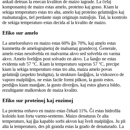
ankaŭ detruas la enecan kvaliton de maizo iagrade. La ĉefaj
komponantoj de maizo estas amelo, proteino kaj graso. Kiam la
sekiga temperaturo estas tro alta, amelo kaj proteino gelatiniĝos kaj
malnaturaĝos, tiel perdante siajn originajn nutraĵojn. Tial, la kontrolo
de sekiga temperaturo estas decida al la kvalito de maizo.
Efiko sur amelo
La ameloenhavo en maizo estas 60% ĝis 70%, kaj amelo estas
kunmetita de amelograjnetoj de malsamaj grandecoj. Ĝenerale,
amelo estas nesolvebla en malvarma akvo sed solvebla en varma
akvo. Amelo ŝveliĝos post solvado en akvo. La ŝanĝo ne estas
evidenta sub 57 °C. Kiam la temperaturo superas 57 °C, precipe
kiam la sekiga temperaturo estas tro alta, maiza amelo povas
gelatiniĝi (aspekto bruligita), la strukturo ŝanĝiĝos, la viskozeco de
vaporo malpliiĝos, ne estas facile formi pilkon, la gusto estos.
perdiĝos kiam manĝate, la gusto diverĝos, kaj estos glueca bildo,
rezultigante malkreskon de maiza kvalito.
Efiko sur proteinoj kaj enzimoj
La proteina enhavo en maizo estas ĉirkaŭ 11%. Ĝi estas hidrofila
koloido kun forta varmo-sentemo. Maizo denaturas ĉe alta
temperaturo, kaj ĝia kapablo sorbi akvon kaj ŝveli malpliiĝos. Ju pli
alta la temperaturo, des pli granda estas la grado de denaturado. La