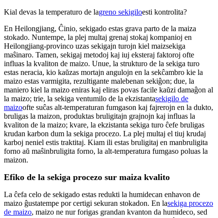
Kial devas la temperaturo de la
greno sekigilo
esti kontrolita?
En Heilongjiang, Ĉinio, sekigado estas grava parto de la maiza
stokado. Nuntempe, la plej multaj grenaj stokaj kompanioj en
Heilongjiang-provinco uzas sekigajn turojn kiel maizsekiga
maŝinaro. Tamen, sekigaj metodoj kaj iuj eksteraj faktoroj ofte
influas la kvaliton de maizo. Unue, la strukturo de la sekiga turo
estas neracia, kio kaŭzas mortajn angulojn en la sekĉambro kie la
maizo estas varmigita, rezultigante malebenan sekiĝon; due, la
maniero kiel la maizo eniras kaj eliras povas facile kaŭzi damaĝon al
la maizo; trie, la sekiga ventumilo de la ekzistanta
sekigilo de
maizo
ofte suĉas alt-temperaturan fumgason kaj fajrerojn en la dukto,
bruligas la maizon, produktas bruligitajn grajnojn kaj influas la
kvaliton de la maizo; kvare, la ekzistanta sekiga turo ĉefe bruligas
krudan karbon dum la sekiga procezo. La plej multaj el tiuj krudaj
karboj neniel estis traktitaj. Kiam ili estas bruligitaj en manbruligita
forno aŭ maŝinbruligita forno, la alt-temperatura fumgaso poluas la
maizon.
Efiko de la sekiga procezo sur maiza kvalito
La ĉefa celo de sekigado estas redukti la humidecan enhavon de
maizo ĝustatempe por certigi sekuran stokadon. En la
sekiga procezo
de maizo
, maizo ne nur forigas grandan kvanton da humideco, sed