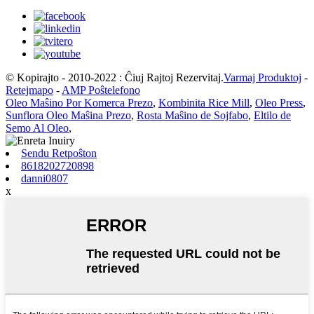
© Kopirajto - 2010-2022 : Ĉiuj Rajtoj Rezervitaj.
Varmaj Produktoj
-
Retejmapo
-
AMP Poŝtelefono
Oleo Maŝino Por Komerca Prezo
,
Kombinita Rice Mill
,
Oleo Press
,
Sunflora Oleo Maŝina Prezo
,
Rosta Maŝino de Sojfabo
,
Eltilo de
Semo Al Oleo
,
Sendu Retpoŝton
8618202720898
danni0807
x