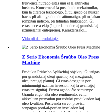
frekvenca nutrado estas unu el la altnivelaj
huskers. Koncerne al la postulo de mekatroniko,
kun la cifereca teknologio, ĉi tiu speco de husker
havas pli altan gradon de aŭtomatigo, pli malaltan
rompitan indicon, pli fidindan funkciadon, Ĝi
estas necesa ekipaĵo por la modernaj grandskalaj
rizmuelantaj entreprenoj. Karakterizaĵoj...
Vidu pli da produktoj
>
Z Serio Ekonomia Ŝraŭbo Oleo Press
Machine
Produkta Priskribo Aplikeblaj objektoj: Ĝi taŭgas
por grandskalaj oleaj mueliloj kaj mezgrandaj
oleaj pretigaj plantoj. Ĝi estas desegnita por
minimumigi uzantan investon, kaj la avantaĝoj
estas tre signifaj. Prema agado: ĉio samtempe.
Granda eligo, alta oleo-rendimento, evitu
altkvalitan premadon por redukti produktadon kaj
oleo-kvaliton. Postvenda servo: provizu
senpagan pord-al-pordan instaladon kaj