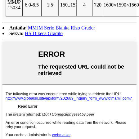
MMJP
6.0-6.5
1.5
150±15
4
720
1690×1590×1560
150×4
Antaŭa:
MMJM Serio Blanka Rizo Grader
Sekva:
HS Dikeca Gradilo