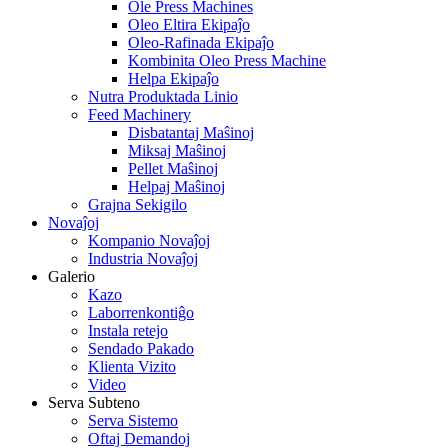
Ole Press Machines
Oleo Eltira Ekipaĵo
Oleo-Rafinada Ekipaĵo
Kombinita Oleo Press Machine
Helpa Ekipaĵo
Nutra Produktada Linio
Feed Machinery
Disbatantaj Maŝinoj
Miksaj Maŝinoj
Pellet Maŝinoj
Helpaj Maŝinoj
Grajna Sekigilo
Novaĵoj
Kompanio Novaĵoj
Industria Novaĵoj
Galerio
Kazo
Laborrenkontiĝo
Instala retejo
Sendado Pakado
Klienta Vizito
Video
Serva Subteno
Serva Sistemo
Oftaj Demandoj