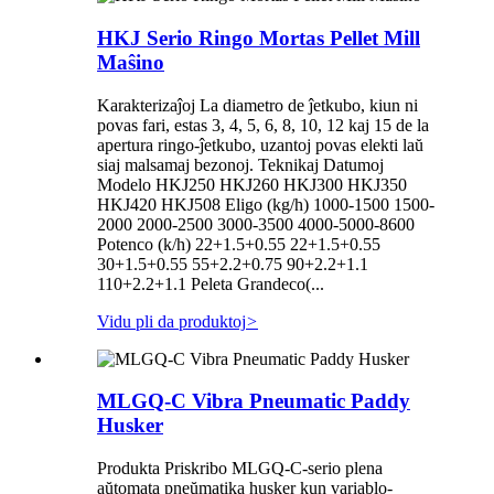
HKJ Serio Ringo Mortas Pellet Mill
Maŝino
Karakterizaĵoj La diametro de ĵetkubo, kiun ni
povas fari, estas 3, 4, 5, 6, 8, 10, 12 kaj 15 de la
apertura ringo-ĵetkubo, uzantoj povas elekti laŭ
siaj malsamaj bezonoj. Teknikaj Datumoj
Modelo HKJ250 HKJ260 HKJ300 HKJ350
HKJ420 HKJ508 Eligo (kg/h) 1000-1500 1500-
2000 2000-2500 3000-3500 4000-5000-8600
Potenco (k/h) 22+1.5+0.55 22+1.5+0.55
30+1.5+0.55 55+2.2+0.75 90+2.2+1.1
110+2.2+1.1 Peleta Grandeco(...
Vidu pli da produktoj
>
MLGQ-C Vibra Pneumatic Paddy
Husker
Produkta Priskribo MLGQ-C-serio plena
aŭtomata pneŭmatika husker kun variablo-