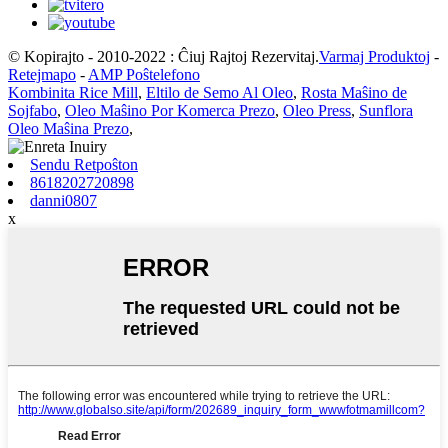
© Kopirajto - 2010-2022 : Ĉiuj Rajtoj Rezervitaj.
Varmaj Produktoj
-
Retejmapo
-
AMP Poŝtelefono
Kombinita Rice Mill
,
Eltilo de Semo Al Oleo
,
Rosta Maŝino de
Sojfabo
,
Oleo Maŝino Por Komerca Prezo
,
Oleo Press
,
Sunflora
Oleo Maŝina Prezo
,
Sendu Retpoŝton
8618202720898
danni0807
x