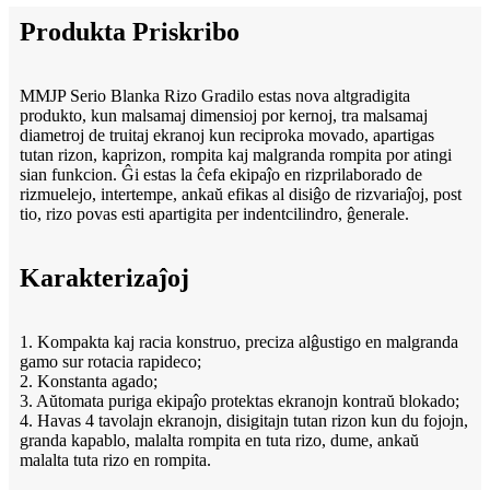
Produkta Priskribo
MMJP Serio Blanka Rizo Gradilo estas nova altgradigita
produkto, kun malsamaj dimensioj por kernoj, tra malsamaj
diametroj de truitaj ekranoj kun reciproka movado, apartigas
tutan rizon, kaprizon, rompita kaj malgranda rompita por atingi
sian funkcion. Ĝi estas la ĉefa ekipaĵo en rizprilaborado de
rizmuelejo, intertempe, ankaŭ efikas al disiĝo de rizvariaĵoj, post
tio, rizo povas esti apartigita per indentcilindro, ĝenerale.
Karakterizaĵoj
1. Kompakta kaj racia konstruo, preciza alĝustigo en malgranda
gamo sur rotacia rapideco;
2. Konstanta agado;
3. Aŭtomata puriga ekipaĵo protektas ekranojn kontraŭ blokado;
4. Havas 4 tavolajn ekranojn, disigitajn tutan rizon kun du fojojn,
granda kapablo, malalta rompita en tuta rizo, dume, ankaŭ
malalta tuta rizo en rompita.