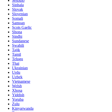
Sesotho
Sinhala
Slovak
Slovenian
Somali
Samoan
Scots Gaelic
Shona
Sindhi
Sundanese
Swahili
Tajik
Tamil
Telugu
Thai
Ukrainian
Urdu
Uzbek
Vietnamese
Welsh
Xhosa
Yiddish
Yoruba
Zulu
Kinyarwanda