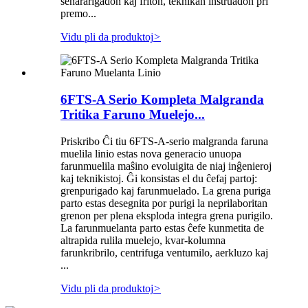
senararigadon kaj friton, teknikan instruadon pri
premo...
Vidu pli da produktoj
>
6FTS-A Serio Kompleta Malgranda
Tritika Faruno Muelejo...
Priskribo Ĉi tiu 6FTS-A-serio malgranda faruna
muelila linio estas nova generacio unuopa
farunmuelila maŝino evoluigita de niaj inĝenieroj
kaj teknikistoj. Ĝi konsistas el du ĉefaj partoj:
grenpurigado kaj farunmuelado. La grena puriga
parto estas desegnita por purigi la neprilaboritan
grenon per plena eksploda integra grena purigilo.
La farunmuelanta parto estas ĉefe kunmetita de
altrapida rulila muelejo, kvar-kolumna
farunkribrilo, centrifuga ventumilo, aerkluzo kaj
...
Vidu pli da produktoj
>