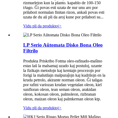
rizmuelejon kun la planto. kapablo de 100-150
t/tago. Ĝi povas esti uzata de nur unu aro por
prilabori normalan finitan rizon, ankaŭ povas esti
uzata de du aŭ pli da aroj kune por prilabori su...
Vidu pli da produktoj
>
LP Serio Aŭtomata Disko Bona Oleo
Filtrilo
Produkta Priskribo Fotma oleo-rafinado-maŝino
estas laŭ la malsamaj uzado kaj postuloj, uzante
la fizikajn metodojn kaj kemiajn procezojn por
forigi la malutilajn malpuraĵojn kaj kudrilojn en la
kruda petrolo, akirante norman oleon. Ĝi taŭgas
por rafini variozan krudan vegetalan oleon, kiel
sunfloran oleon, tean seman oleon, arakidan
oleon, kokosan oleon, palmoleon, rizbranan
oleon, maizan oleon kaj palmkernan oleon ktp.
Vidu pli da produktoj
>