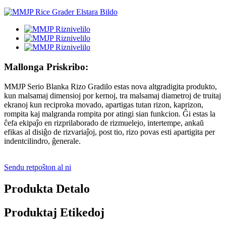
Mallonga Priskribo:
MMJP Serio Blanka Rizo Gradilo estas nova altgradigita produkto,
kun malsamaj dimensioj por kernoj, tra malsamaj diametroj de truitaj
ekranoj kun reciproka movado, apartigas tutan rizon, kaprizon,
rompita kaj malgranda rompita por atingi sian funkcion. Ĝi estas la
ĉefa ekipaĵo en rizprilaborado de rizmuelejo, intertempe, ankaŭ
efikas al disiĝo de rizvariaĵoj, post tio, rizo povas esti apartigita per
indentcilindro, ĝenerale.
Sendu retpoŝton al ni
Produkta Detalo
Produktaj Etikedoj