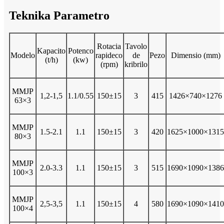
Teknika Parametro
Rotacia
Tavolo
Kapacito
Potenco
Modelo
rapideco
de
Pezo
Dimensio (mm)
(t/h)
(kw)
(rpm)
kribrilo
MMJP
1,2-1,5
1.1/0.55
150±15
3
415
1426×740×1276
63×3
MMJP
1.5-2.1
1.1
150±15
3
420
1625×1000×1315
80×3
MMJP
2.0-3.3
1.1
150±15
3
515
1690×1090×1386
100×3
MMJP
2,5-3,5
1.1
150±15
4
580
1690×1090×1410
100×4