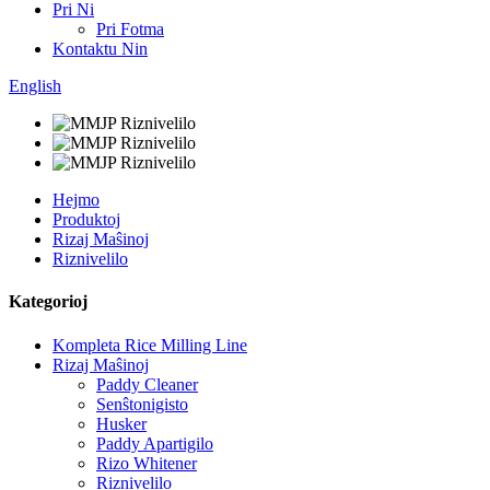
Pri Ni
Pri Fotma
Kontaktu Nin
English
Hejmo
Produktoj
Rizaj Maŝinoj
Riznivelilo
Kategorioj
Kompleta Rice Milling Line
Rizaj Maŝinoj
Paddy Cleaner
Senŝtonigisto
Husker
Paddy Apartigilo
Rizo Whitener
Riznivelilo