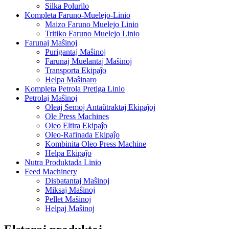
Silka Polurilo
Kompleta Faruno-Muelejo-Linio
Maizo Faruno Muelejo Linio
Tritiko Faruno Muelejo Linio
Farunaj Maŝinoj
Purigantaj Maŝinoj
Farunaj Muelantaj Maŝinoj
Transporta Ekipaĵo
Helpa Maŝinaro
Kompleta Petrola Pretiga Linio
Petrolaj Maŝinoj
Oleaj Semoj Antaŭtraktaj Ekipaĵoj
Ole Press Machines
Oleo Eltira Ekipaĵo
Oleo-Rafinada Ekipaĵo
Kombinita Oleo Press Machine
Helpa Ekipaĵo
Nutra Produktada Linio
Feed Machinery
Disbatantaj Maŝinoj
Miksaj Maŝinoj
Pellet Maŝinoj
Helpaj Maŝinoj