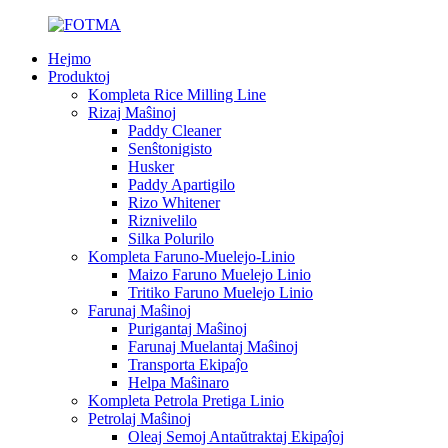
Hejmo
Produktoj
Kompleta Rice Milling Line
Rizaj Maŝinoj
Paddy Cleaner
Senŝtonigisto
Husker
Paddy Apartigilo
Rizo Whitener
Riznivelilo
Silka Polurilo
Kompleta Faruno-Muelejo-Linio
Maizo Faruno Muelejo Linio
Tritiko Faruno Muelejo Linio
Farunaj Maŝinoj
Purigantaj Maŝinoj
Farunaj Muelantaj Maŝinoj
Transporta Ekipaĵo
Helpa Maŝinaro
Kompleta Petrola Pretiga Linio
Petrolaj Maŝinoj
Oleaj Semoj Antaŭtraktaj Ekipaĵoj